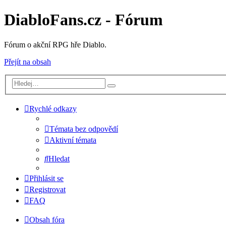
DiabloFans.cz - Fórum
Fórum o akční RPG hře Diablo.
Přejít na obsah
Rychlé odkazy
Témata bez odpovědí
Aktivní témata
Hledat
Přihlásit se
Registrovat
FAQ
Obsah fóra