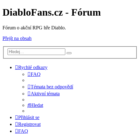
DiabloFans.cz - Fórum
Fórum o akční RPG hře Diablo.
Přejít na obsah
Rychlé odkazy
FAQ
Témata bez odpovědí
Aktivní témata
Hledat
Přihlásit se
Registrovat
FAQ