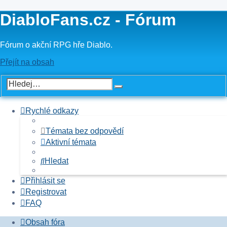
DiabloFans.cz - Fórum
Fórum o akční RPG hře Diablo.
Přejít na obsah
Rychlé odkazy
Témata bez odpovědí
Aktivní témata
Hledat
Přihlásit se
Registrovat
FAQ
Obsah fóra