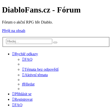
DiabloFans.cz - Fórum
Fórum o akční RPG hře Diablo.
Přejít na obsah
Rychlé odkazy
FAQ
Témata bez odpovědí
Aktivní témata
Hledat
Přihlásit se
Registrovat
FAQ