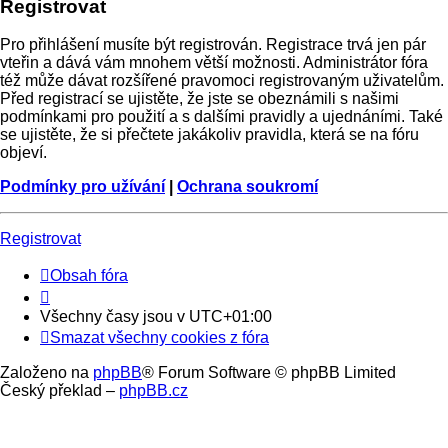
Registrovat
Pro přihlášení musíte být registrován. Registrace trvá jen pár
vteřin a dává vám mnohem větší možnosti. Administrátor fóra
též může dávat rozšířené pravomoci registrovaným uživatelům.
Před registrací se ujistěte, že jste se obeznámili s našimi
podmínkami pro použití a s dalšími pravidly a ujednáními. Také
se ujistěte, že si přečtete jakákoliv pravidla, která se na fóru
objeví.
Podmínky pro užívání
|
Ochrana soukromí
Registrovat
Obsah fóra
Všechny časy jsou v
UTC+01:00
Smazat všechny cookies z fóra
Založeno na
phpBB
® Forum Software © phpBB Limited
Český překlad –
phpBB.cz