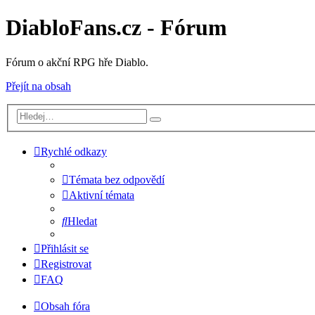
DiabloFans.cz - Fórum
Fórum o akční RPG hře Diablo.
Přejít na obsah
Rychlé odkazy
Témata bez odpovědí
Aktivní témata
Hledat
Přihlásit se
Registrovat
FAQ
Obsah fóra