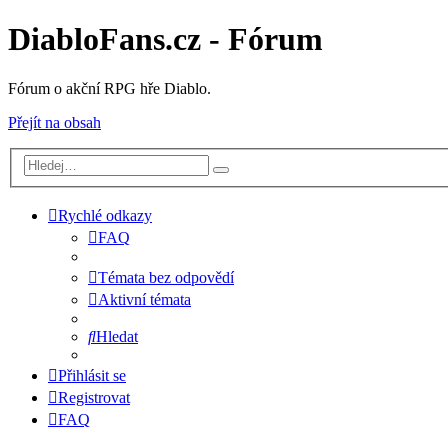
DiabloFans.cz - Fórum
Fórum o akční RPG hře Diablo.
Přejít na obsah
Rychlé odkazy
FAQ
Témata bez odpovědí
Aktivní témata
Hledat
Přihlásit se
Registrovat
FAQ