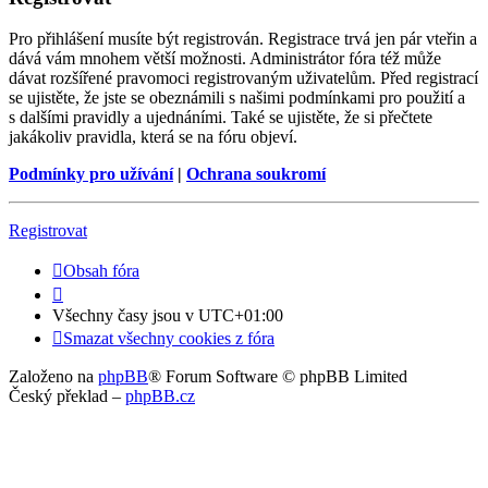
Pro přihlášení musíte být registrován. Registrace trvá jen pár vteřin a
dává vám mnohem větší možnosti. Administrátor fóra též může
dávat rozšířené pravomoci registrovaným uživatelům. Před registrací
se ujistěte, že jste se obeznámili s našimi podmínkami pro použití a
s dalšími pravidly a ujednáními. Také se ujistěte, že si přečtete
jakákoliv pravidla, která se na fóru objeví.
Podmínky pro užívání
|
Ochrana soukromí
Registrovat
Obsah fóra
Všechny časy jsou v
UTC+01:00
Smazat všechny cookies z fóra
Založeno na
phpBB
® Forum Software © phpBB Limited
Český překlad –
phpBB.cz