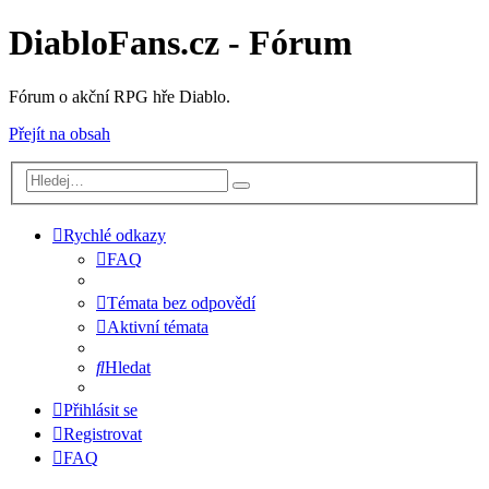
DiabloFans.cz - Fórum
Fórum o akční RPG hře Diablo.
Přejít na obsah
Rychlé odkazy
FAQ
Témata bez odpovědí
Aktivní témata
Hledat
Přihlásit se
Registrovat
FAQ