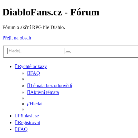
DiabloFans.cz - Fórum
Fórum o akční RPG hře Diablo.
Přejít na obsah
Rychlé odkazy
FAQ
Témata bez odpovědí
Aktivní témata
Hledat
Přihlásit se
Registrovat
FAQ