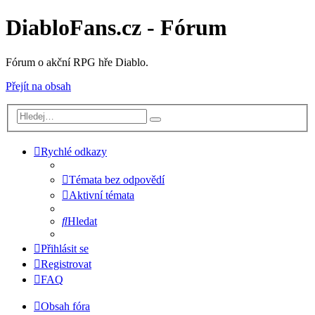
DiabloFans.cz - Fórum
Fórum o akční RPG hře Diablo.
Přejít na obsah
Rychlé odkazy
Témata bez odpovědí
Aktivní témata
Hledat
Přihlásit se
Registrovat
FAQ
Obsah fóra