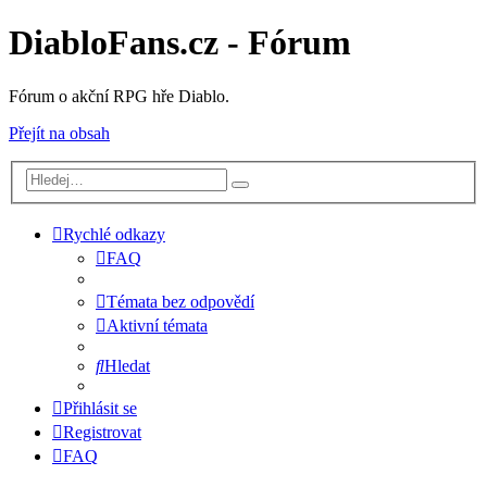
DiabloFans.cz - Fórum
Fórum o akční RPG hře Diablo.
Přejít na obsah
Rychlé odkazy
FAQ
Témata bez odpovědí
Aktivní témata
Hledat
Přihlásit se
Registrovat
FAQ