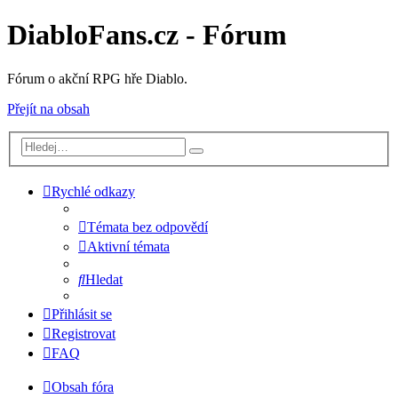
DiabloFans.cz - Fórum
Fórum o akční RPG hře Diablo.
Přejít na obsah
Rychlé odkazy
Témata bez odpovědí
Aktivní témata
Hledat
Přihlásit se
Registrovat
FAQ
Obsah fóra