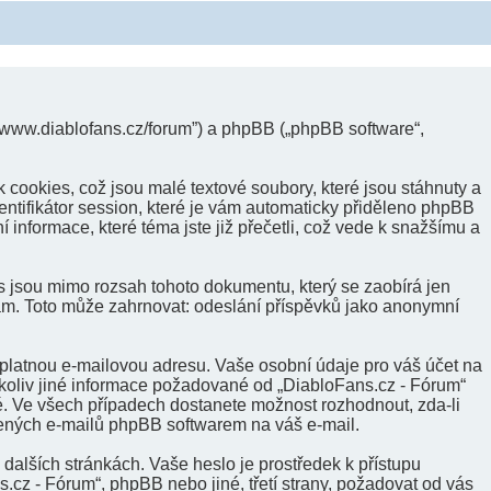
://www.diablofans.cz/forum”) a phpBB („phpBB software“,
cookies, což jsou malé textové soubory, které jsou stáhnuty a
ntifikátor session, které je vám automaticky přiděleno phpBB
 informace, které téma jste již přečetli, což vede k snažšímu a
s jsou mimo rozsah tohoto dokumentu, který se zaobírá jen
ám. Toto může zahrnovat: odeslání příspěvků jako anonymní
 platnou e-mailovou adresu. Vaše osobní údaje pro váš účet na
ékoliv jiné informace požadované od „DiabloFans.cz - Fórum“
é. Ve všech případech dostanete možnost rozhodnout, zda-li
řených e-mailů phpBB softwarem na váš e-mail.
dalších stránkách. Vaše heslo je prostředek k přístupu
cz - Fórum“, phpBB nebo jiné, třetí strany, požadovat od vás