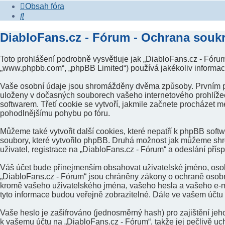
Obsah fóra
Hledat
DiabloFans.cz - Fórum - Ochrana souk
Toto prohlášení podrobně vysvětluje jak „DiabloFans.cz - Fórum“
„www.phpbb.com“, „phpBB Limited“) používá jakékoliv inform
Vaše osobní údaje jsou shromážděny dvěma způsoby. Prvním při 
uloženy v dočasných souborech vašeho internetového prohlížeče
softwarem. Třetí cookie se vytvoří, jakmile začnete procházet m
pohodlnějšímu pohybu po fóru.
Můžeme také vytvořit další cookies, které nepatří k phpBB soft
soubory, které vytvořilo phpBB. Druhá možnost jak můžeme shr
uživatel, registrace na „DiabloFans.cz - Fórum“ a odeslání přísp
Váš účet bude přinejmenším obsahovat uživatelské jméno, osobn
„DiabloFans.cz - Fórum“ jsou chráněny zákony o ochraně osobníc
kromě vašeho uživatelského jména, vašeho hesla a vašeho e-ma
tyto informace budou veřejně zobrazitelné. Dále ve vašem účtu
Vaše heslo je zašifrováno (jednosměrný hash) pro zajištění jeh
k vašemu účtu na „DiabloFans.cz - Fórum“, takže jej pečlivě uc