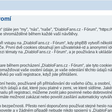
romí
 (dále jen “my”, “nás”, “naše”, “DiabloFans.cz - Fórum”, “https
ace shromážděné během každé vaší návštěvy.
vstupu na „DiabloFans.cz - Fórum“, kdy phpBB vytvoří několik 
. První dvě cookies obsahují jen uživatelské-id a anonymní ide
ezi tématy na „DiabloFans.cz - Fórum“, a je používána k ukládání
ware během procházení „DiabloFans.cz - Fórum“, ale tyto cookie
omažďovat vaše osobní údaje, je vaše odeslání těchto údajů n
ěvků po vaší registrace, když jste přihlášeni.
í heslo, používané při přihlašování do vašeho účtu, a osobní,
h údajů a dat, které jsou platné v zemi, ve které sídlíme. Jak
ilu při registraci, můžeme zvolit jako povinné nebo dobrovoln
 máte možnost zakázat nebo povolit zasílání automaticky vytvá
o bezpečnosti. Přesto není doporučeno používat stejné heslo na 
hovejte a v žádném případě nebude nikdo spojený s „DiabloFans.