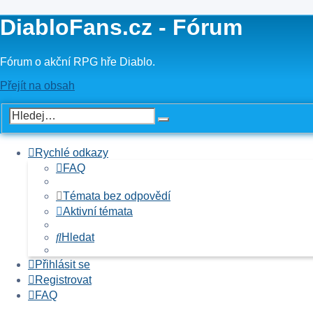
DiabloFans.cz - Fórum
Fórum o akční RPG hře Diablo.
Přejít na obsah
Rychlé odkazy
FAQ
Témata bez odpovědí
Aktivní témata
Hledat
Přihlásit se
Registrovat
FAQ