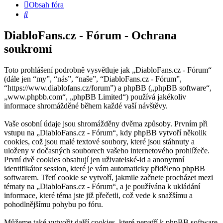
Obsah fóra
Hledat
DiabloFans.cz - Fórum - Ochrana
soukromí
Toto prohlášení podrobně vysvětluje jak „DiabloFans.cz - Fórum“
(dále jen “my”, “nás”, “naše”, “DiabloFans.cz - Fórum”,
“https://www.diablofans.cz/forum”) a phpBB („phpBB software“,
„www.phpbb.com“, „phpBB Limited“) používá jakékoliv
informace shromážděné během každé vaší návštěvy.
Vaše osobní údaje jsou shromážděny dvěma způsoby. Prvním při
vstupu na „DiabloFans.cz - Fórum“, kdy phpBB vytvoří několik
cookies, což jsou malé textové soubory, které jsou stáhnuty a
uloženy v dočasných souborech vašeho internetového prohlížeče.
První dvě cookies obsahují jen uživatelské-id a anonymní
identifikátor session, které je vám automaticky přiděleno phpBB
softwarem. Třetí cookie se vytvoří, jakmile začnete procházet mezi
tématy na „DiabloFans.cz - Fórum“, a je používána k ukládání
informace, které téma jste již přečetli, což vede k snažšímu a
pohodlnějšímu pohybu po fóru.
Můžeme také vytvořit další cookies, které nepatří k phpBB software