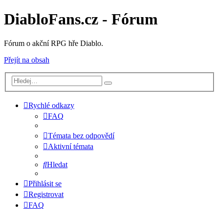
DiabloFans.cz - Fórum
Fórum o akční RPG hře Diablo.
Přejít na obsah
Rychlé odkazy
FAQ
Témata bez odpovědí
Aktivní témata
Hledat
Přihlásit se
Registrovat
FAQ