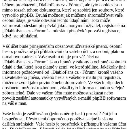
během procházení „DiabloFans.cz - Fórum“, ale tyto cookies jsou
mimo rozsah tohoto dokumentu, který se zaobírá jen soubory, které
vytvořilo phpBB. Druhá možnost jak můžeme shromažďovat vaše
osobní údaje, je vaše odeslání těchto údajů nám. Toto může
zahrnovat: odeslání příspěvků jako anonymní uživatel, registrace na
„DiabloFans.cz - Fórum“ a odeslání příspěvků po vaší registrace,
když jste přihlášeni.
Váš účet bude přinejmenším obsahovat uživatelské jméno, osobní
heslo, používané při přihlašování do vašeho účtu, a osobní, platnou
e-mailovou adresu. Vaše osobní údaje pro váš účet na
„DiabloFans.cz - Fórum“ jsou chráněny zákony o ochraně osobních
údajů a dat, které jsou platné v zemi, ve které sídlíme. Jakékoliv jiné
informace požadované od „DiabloFans.cz - Fórum“ kromě vašeho
uživatelského jména, vašeho hesla a vašeho e-mailu při registraci,
můžeme zvolit jako povinné nebo dobrovolné. Ve všech případech
dostanete možnost rozhodnout, zda-li tyto informace budou veřejně
zobrazitelné. Dále ve vašem účtu máte možnost zakázat nebo
povolit zasílání automaticky vytvářených e-mailů phpBB softwarem
na váš e-mail.
Vaše heslo je zašifrováno (jednosměrný hash) pro zajištění jeho
bezpečnosti. Přesto není doporučeno používat stejné heslo na
dalších stránkách. Vaše heslo je prostředek k přístupu k vašemu účtu