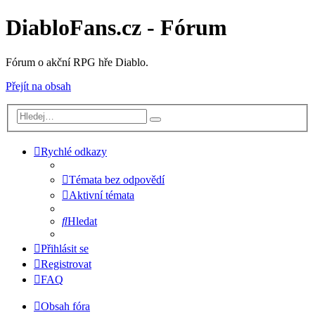
DiabloFans.cz - Fórum
Fórum o akční RPG hře Diablo.
Přejít na obsah
Rychlé odkazy
Témata bez odpovědí
Aktivní témata
Hledat
Přihlásit se
Registrovat
FAQ
Obsah fóra