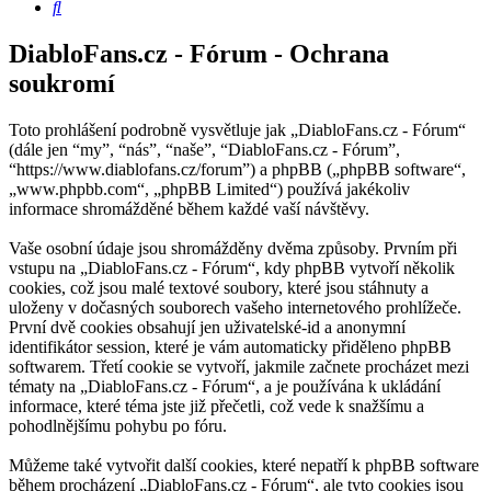
Hledat
DiabloFans.cz - Fórum - Ochrana
soukromí
Toto prohlášení podrobně vysvětluje jak „DiabloFans.cz - Fórum“
(dále jen “my”, “nás”, “naše”, “DiabloFans.cz - Fórum”,
“https://www.diablofans.cz/forum”) a phpBB („phpBB software“,
„www.phpbb.com“, „phpBB Limited“) používá jakékoliv
informace shromážděné během každé vaší návštěvy.
Vaše osobní údaje jsou shromážděny dvěma způsoby. Prvním při
vstupu na „DiabloFans.cz - Fórum“, kdy phpBB vytvoří několik
cookies, což jsou malé textové soubory, které jsou stáhnuty a
uloženy v dočasných souborech vašeho internetového prohlížeče.
První dvě cookies obsahují jen uživatelské-id a anonymní
identifikátor session, které je vám automaticky přiděleno phpBB
softwarem. Třetí cookie se vytvoří, jakmile začnete procházet mezi
tématy na „DiabloFans.cz - Fórum“, a je používána k ukládání
informace, které téma jste již přečetli, což vede k snažšímu a
pohodlnějšímu pohybu po fóru.
Můžeme také vytvořit další cookies, které nepatří k phpBB software
během procházení „DiabloFans.cz - Fórum“, ale tyto cookies jsou