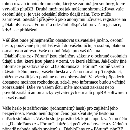
mimo rozsah tohoto dokumentu, který se zaobírá jen soubory, které
vytvořilo phpBB. Druhá možnost jak můžeme shromažďovat vaše
osobní údaje, je vaše odeslání těchto údajů nám. Toto může
zahrnovat: odeslání příspěvků jako anonymní uživatel, registrace na
„DiabloFans.cz - Fórum“ a odeslání příspěvků po vaší registrace,
když jste přihlášeni.
Váš účet bude přinejmenším obsahovat uživatelské jméno, osobní
heslo, používané při přihlašování do vašeho účtu, a osobní, platnou
e-mailovou adresu. Vaše osobní údaje pro váš účet na
„DiabloFans.cz - Fórum“ jsou chráněny zákony o ochraně osobních
údajů a dat, které jsou platné v zemi, ve které sídlíme. Jakékoliv jiné
informace požadované od „DiabloFans.cz - Fórum“ kromě vašeho
uživatelského jména, vašeho hesla a vašeho e-mailu při registraci,
můžeme zvolit jako povinné nebo dobrovolné. Ve všech případech
dostanete možnost rozhodnout, zda-li tyto informace budou veřejně
zobrazitelné. Dále ve vašem účtu máte možnost zakázat nebo
povolit zasílání automaticky vytvářených e-mailů phpBB softwarem
na váš e-mail.
Vaše heslo je zašifrováno (jednosměrný hash) pro zajištění jeho
bezpečnosti. Přesto není doporučeno používat stejné heslo na
dalších stránkách. Vaše heslo je prostředek k přístupu k vašemu účtu
na „DiabloFans.cz - Fórum“, takže jej pečlivě uchovejte a v žádném
případě nebude nikdo spojený s „DiabloFans.cz - Fórum“, phpBB