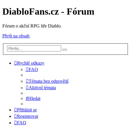
DiabloFans.cz - Fórum
Fórum o akční RPG hře Diablo.
Přejít na obsah
Rychlé odkazy
FAQ
Témata bez odpovědí
Aktivní témata
Hledat
Přihlásit se
Registrovat
FAQ