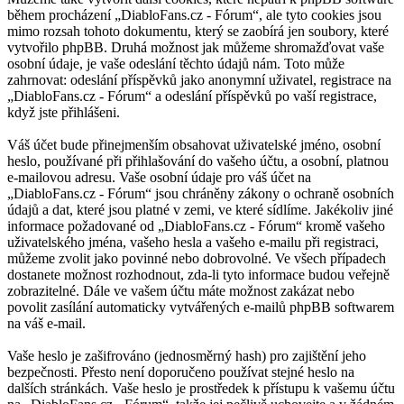
během procházení „DiabloFans.cz - Fórum“, ale tyto cookies jsou
mimo rozsah tohoto dokumentu, který se zaobírá jen soubory, které
vytvořilo phpBB. Druhá možnost jak můžeme shromažďovat vaše
osobní údaje, je vaše odeslání těchto údajů nám. Toto může
zahrnovat: odeslání příspěvků jako anonymní uživatel, registrace na
„DiabloFans.cz - Fórum“ a odeslání příspěvků po vaší registrace,
když jste přihlášeni.
Váš účet bude přinejmenším obsahovat uživatelské jméno, osobní
heslo, používané při přihlašování do vašeho účtu, a osobní, platnou
e-mailovou adresu. Vaše osobní údaje pro váš účet na
„DiabloFans.cz - Fórum“ jsou chráněny zákony o ochraně osobních
údajů a dat, které jsou platné v zemi, ve které sídlíme. Jakékoliv jiné
informace požadované od „DiabloFans.cz - Fórum“ kromě vašeho
uživatelského jména, vašeho hesla a vašeho e-mailu při registraci,
můžeme zvolit jako povinné nebo dobrovolné. Ve všech případech
dostanete možnost rozhodnout, zda-li tyto informace budou veřejně
zobrazitelné. Dále ve vašem účtu máte možnost zakázat nebo
povolit zasílání automaticky vytvářených e-mailů phpBB softwarem
na váš e-mail.
Vaše heslo je zašifrováno (jednosměrný hash) pro zajištění jeho
bezpečnosti. Přesto není doporučeno používat stejné heslo na
dalších stránkách. Vaše heslo je prostředek k přístupu k vašemu účtu