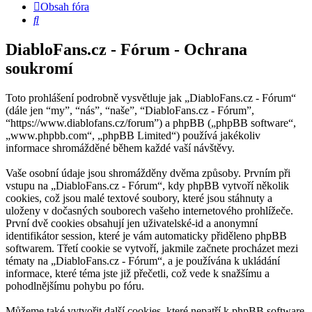
Obsah fóra
Hledat
DiabloFans.cz - Fórum - Ochrana
soukromí
Toto prohlášení podrobně vysvětluje jak „DiabloFans.cz - Fórum“
(dále jen “my”, “nás”, “naše”, “DiabloFans.cz - Fórum”,
“https://www.diablofans.cz/forum”) a phpBB („phpBB software“,
„www.phpbb.com“, „phpBB Limited“) používá jakékoliv
informace shromážděné během každé vaší návštěvy.
Vaše osobní údaje jsou shromážděny dvěma způsoby. Prvním při
vstupu na „DiabloFans.cz - Fórum“, kdy phpBB vytvoří několik
cookies, což jsou malé textové soubory, které jsou stáhnuty a
uloženy v dočasných souborech vašeho internetového prohlížeče.
První dvě cookies obsahují jen uživatelské-id a anonymní
identifikátor session, které je vám automaticky přiděleno phpBB
softwarem. Třetí cookie se vytvoří, jakmile začnete procházet mezi
tématy na „DiabloFans.cz - Fórum“, a je používána k ukládání
informace, které téma jste již přečetli, což vede k snažšímu a
pohodlnějšímu pohybu po fóru.
Můžeme také vytvořit další cookies, které nepatří k phpBB software