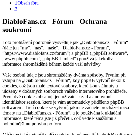
Obsah fóra
Hledat
DiabloFans.cz - Fórum - Ochrana
soukromí
Toto prohlášení podrobně vysvětluje jak „DiabloFans.cz - Fórum“
(dále jen “my”, “nás”, “naše”, “DiabloFans.cz - Fórum”,
“https://www.diablofans.cz/forum”) a phpBB („phpBB software“,
„www.phpbb.com“, „phpBB Limited“) používá jakékoliv
informace shromážděné během každé vaší návštěvy.
Vaše osobní údaje jsou shromážděny dvěma způsoby. Prvním při
vstupu na „DiabloFans.cz - Fórum“, kdy phpBB vytvoří několik
cookies, což jsou malé textové soubory, které jsou stáhnuty a
uloženy v dočasných souborech vašeho internetového prohlížeče.
První dvě cookies obsahují jen uživatelské-id a anonymní
identifikátor session, které je vám automaticky přiděleno phpBB
softwarem. Třetí cookie se vytvoří, jakmile začnete procházet mezi
tématy na „DiabloFans.cz - Fórum“, a je používána k ukládání
informace, které téma jste již přečetli, což vede k snažšímu a
pohodlnějšímu pohybu po fóru.
Můžeme také vytvořit další cookies, které nepatří k phpBB software