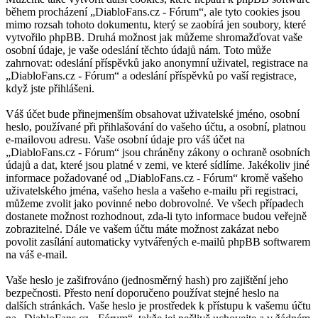
během procházení „DiabloFans.cz - Fórum“, ale tyto cookies jsou
mimo rozsah tohoto dokumentu, který se zaobírá jen soubory, které
vytvořilo phpBB. Druhá možnost jak můžeme shromažďovat vaše
osobní údaje, je vaše odeslání těchto údajů nám. Toto může
zahrnovat: odeslání příspěvků jako anonymní uživatel, registrace na
„DiabloFans.cz - Fórum“ a odeslání příspěvků po vaší registrace,
když jste přihlášeni.
Váš účet bude přinejmenším obsahovat uživatelské jméno, osobní
heslo, používané při přihlašování do vašeho účtu, a osobní, platnou
e-mailovou adresu. Vaše osobní údaje pro váš účet na
„DiabloFans.cz - Fórum“ jsou chráněny zákony o ochraně osobních
údajů a dat, které jsou platné v zemi, ve které sídlíme. Jakékoliv jiné
informace požadované od „DiabloFans.cz - Fórum“ kromě vašeho
uživatelského jména, vašeho hesla a vašeho e-mailu při registraci,
můžeme zvolit jako povinné nebo dobrovolné. Ve všech případech
dostanete možnost rozhodnout, zda-li tyto informace budou veřejně
zobrazitelné. Dále ve vašem účtu máte možnost zakázat nebo
povolit zasílání automaticky vytvářených e-mailů phpBB softwarem
na váš e-mail.
Vaše heslo je zašifrováno (jednosměrný hash) pro zajištění jeho
bezpečnosti. Přesto není doporučeno používat stejné heslo na
dalších stránkách. Vaše heslo je prostředek k přístupu k vašemu účtu