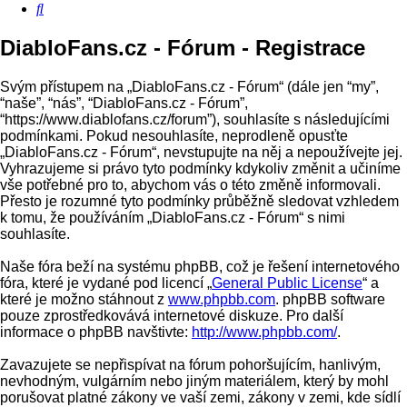
Hledat
DiabloFans.cz - Fórum - Registrace
Svým přístupem na „DiabloFans.cz - Fórum“ (dále jen “my”,
“naše”, “nás”, “DiabloFans.cz - Fórum”,
“https://www.diablofans.cz/forum”), souhlasíte s následujícími
podmínkami. Pokud nesouhlasíte, neprodleně opusťte
„DiabloFans.cz - Fórum“, nevstupujte na něj a nepoužívejte jej.
Vyhrazujeme si právo tyto podmínky kdykoliv změnit a učiníme
vše potřebné pro to, abychom vás o této změně informovali.
Přesto je rozumné tyto podmínky průběžně sledovat vzhledem
k tomu, že používáním „DiabloFans.cz - Fórum“ s nimi
souhlasíte.
Naše fóra beží na systému phpBB, což je řešení internetového
fóra, které je vydané pod licencí „
General Public License
“ a
které je možno stáhnout z
www.phpbb.com
. phpBB software
pouze zprostředkovává internetové diskuze. Pro další
informace o phpBB navštivte:
http://www.phpbb.com/
.
Zavazujete se nepřispívat na fórum pohoršujícím, hanlivým,
nevhodným, vulgárním nebo jiným materiálem, který by mohl
porušovat platné zákony ve vaší zemi, zákony v zemi, kde sídlí