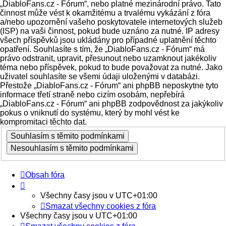
„DiabloFans.cz - Fórum“, nebo platné mezinárodní právo. Tato
činnost může vést k okamžitému a trvalému vykázání z fóra
a/nebo upozornění vašeho poskytovatele internetových služeb
(ISP) na vaši činnost, pokud bude uznáno za nutné. IP adresy
všech příspěvků jsou ukládány pro případné uplatnění těchto
opatření. Souhlasíte s tím, že „DiabloFans.cz - Fórum“ má
právo odstranit, upravit, přesunout nebo uzamknout jakékoliv
téma nebo příspěvek, pokud to bude považovat za nutné. Jako
uživatel souhlasíte se všemi údaji uloženými v databázi.
Přestože „DiabloFans.cz - Fórum“ ani phpBB neposkytne tyto
informace třetí straně nebo cizím osobám, nepřebírá
„DiabloFans.cz - Fórum“ ani phpBB zodpovědnost za jakýkoliv
pokus o vniknutí do systému, který by mohl vést ke
kompromitaci těchto dat.
Obsah fóra
Všechny časy jsou v
UTC+01:00
Smazat všechny cookies z fóra
Všechny časy jsou v
UTC+01:00