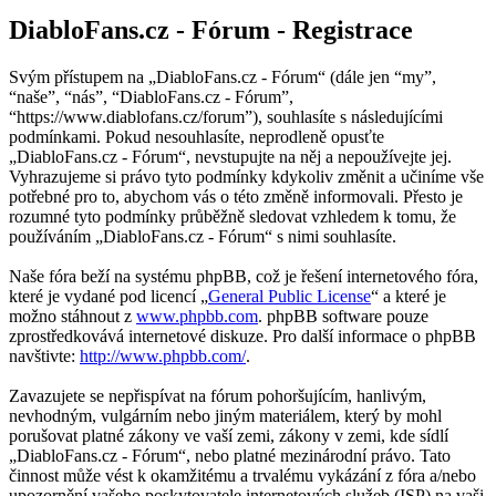
DiabloFans.cz - Fórum - Registrace
Svým přístupem na „DiabloFans.cz - Fórum“ (dále jen “my”,
“naše”, “nás”, “DiabloFans.cz - Fórum”,
“https://www.diablofans.cz/forum”), souhlasíte s následujícími
podmínkami. Pokud nesouhlasíte, neprodleně opusťte
„DiabloFans.cz - Fórum“, nevstupujte na něj a nepoužívejte jej.
Vyhrazujeme si právo tyto podmínky kdykoliv změnit a učiníme vše
potřebné pro to, abychom vás o této změně informovali. Přesto je
rozumné tyto podmínky průběžně sledovat vzhledem k tomu, že
používáním „DiabloFans.cz - Fórum“ s nimi souhlasíte.
Naše fóra beží na systému phpBB, což je řešení internetového fóra,
které je vydané pod licencí „
General Public License
“ a které je
možno stáhnout z
www.phpbb.com
. phpBB software pouze
zprostředkovává internetové diskuze. Pro další informace o phpBB
navštivte:
http://www.phpbb.com/
.
Zavazujete se nepřispívat na fórum pohoršujícím, hanlivým,
nevhodným, vulgárním nebo jiným materiálem, který by mohl
porušovat platné zákony ve vaší zemi, zákony v zemi, kde sídlí
„DiabloFans.cz - Fórum“, nebo platné mezinárodní právo. Tato
činnost může vést k okamžitému a trvalému vykázání z fóra a/nebo
upozornění vašeho poskytovatele internetových služeb (ISP) na vaši