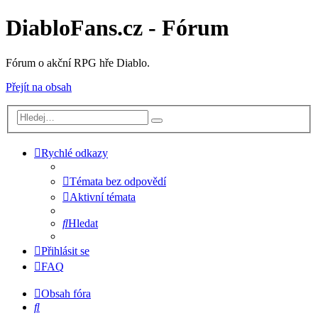
DiabloFans.cz - Fórum
Fórum o akční RPG hře Diablo.
Přejít na obsah
Rychlé odkazy
Témata bez odpovědí
Aktivní témata
Hledat
Přihlásit se
FAQ
Obsah fóra
Hledat