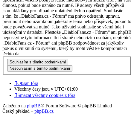
činnost, pokud bude uznáno za nutné. IP adresy všech příspěvků
jsou ukládány pro případné uplatnění těchto opatření. Souhlasíte
s tím, že „DiabloFans.cz - Fórum“ má právo odstranit, upravit,
přesunout nebo uzamknout jakékoliv téma nebo příspěvek, pokud to
bude považovat za nutné. Jako uživatel souhlasíte se všemi údaji
uloženými v databázi. Přestože „DiabloFans.cz - Fórum“ ani phpBB
neposkytne tyto informace třetí straně nebo cizím osobám, nepřebírá
„DiabloFans.cz - Fórum“ ani phpBB zodpovědnost za jakýkoliv
pokus o vniknutí do systému, který by mohl vést ke kompromitaci
těchto dat.
Obsah fóra
Všechny časy jsou v
UTC+01:00
Smazat všechny cookies z fóra
Založeno na
phpBB
® Forum Software © phpBB Limited
Český překlad –
phpBB.cz