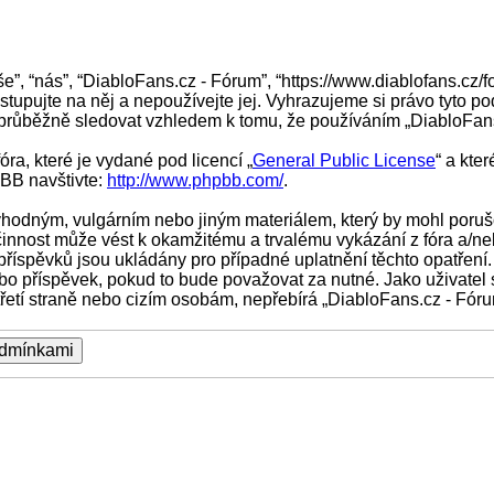
e”, “nás”, “DiabloFans.cz - Fórum”, “https://www.diablofans.cz/
tupujte na něj a nepoužívejte jej. Vyhrazujeme si právo tyto p
 průběžně sledovat vzhledem k tomu, že používáním „DiabloFans.
ra, které je vydané pod licencí „
General Public License
“ a kte
pBB navštivte:
http://www.phpbb.com/
.
vhodným, vulgárním nebo jiným materiálem, který by mohl porušo
činnost může vést k okamžitému a trvalému vykázání z fóra a/n
říspěvků jsou ukládány pro případné uplatnění těchto opatření.
bo příspěvek, pokud to bude považovat za nutné. Jako uživatel 
řetí straně nebo cizím osobám, nepřebírá „DiabloFans.cz - Fór