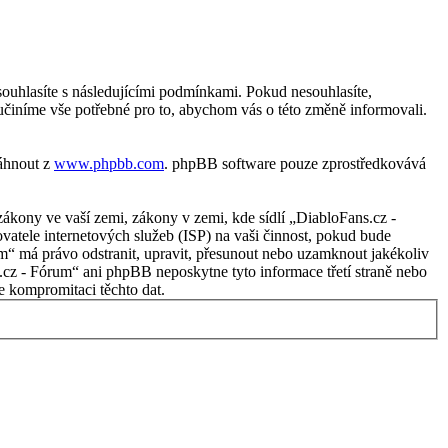
ouhlasíte s následujícími podmínkami. Pokud nesouhlasíte,
učiníme vše potřebné pro to, abychom vás o této změně informovali.
táhnout z
www.phpbb.com
. phpBB software pouze zprostředkovává
ákony ve vaší zemi, zákony v zemi, kde sídlí „DiabloFans.cz -
atele internetových služeb (ISP) na vaši činnost, pokud bude
um“ má právo odstranit, upravit, přesunout nebo uzamknout jakékoliv
.cz - Fórum“ ani phpBB neposkytne tyto informace třetí straně nebo
 kompromitaci těchto dat.