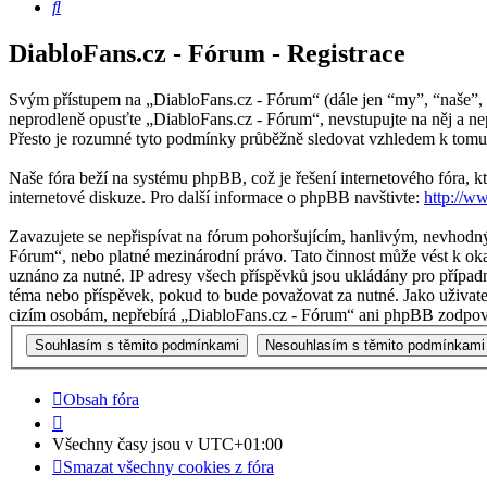
Hledat
DiabloFans.cz - Fórum - Registrace
Svým přístupem na „DiabloFans.cz - Fórum“ (dále jen “my”, “naše”, “
neprodleně opusťte „DiabloFans.cz - Fórum“, nevstupujte na něj a ne
Přesto je rozumné tyto podmínky průběžně sledovat vzhledem k tomu,
Naše fóra beží na systému phpBB, což je řešení internetového fóra, kt
internetové diskuze. Pro další informace o phpBB navštivte:
http://w
Zavazujete se nepřispívat na fórum pohoršujícím, hanlivým, nevhodný
Fórum“, nebo platné mezinárodní právo. Tato činnost může vést k oka
uznáno za nutné. IP adresy všech příspěvků jsou ukládány pro případn
téma nebo příspěvek, pokud to bude považovat za nutné. Jako uživate
cizím osobám, nepřebírá „DiabloFans.cz - Fórum“ ani phpBB zodpověd
Obsah fóra
Všechny časy jsou v
UTC+01:00
Smazat všechny cookies z fóra