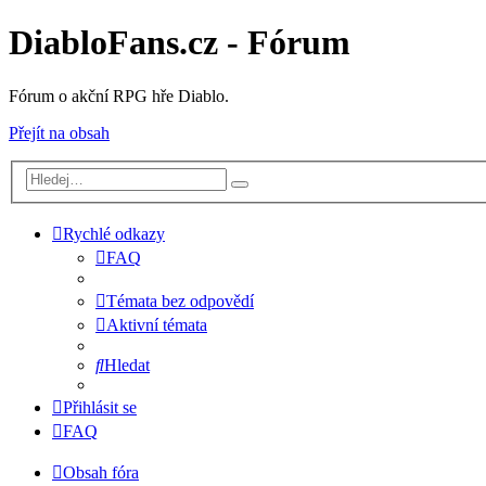
DiabloFans.cz - Fórum
Fórum o akční RPG hře Diablo.
Přejít na obsah
Rychlé odkazy
FAQ
Témata bez odpovědí
Aktivní témata
Hledat
Přihlásit se
FAQ
Obsah fóra