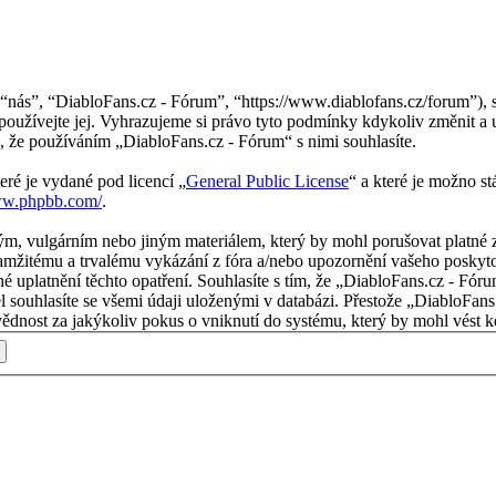
nás”, “DiabloFans.cz - Fórum”, “https://www.diablofans.cz/forum”), s
používejte jej. Vyhrazujeme si právo tyto podmínky kdykoliv změnit a 
 že používáním „DiabloFans.cz - Fórum“ s nimi souhlasíte.
eré je vydané pod licencí „
General Public License
“ a které je možno s
ww.phpbb.com/
.
m, vulgárním nebo jiným materiálem, který by mohl porušovat platné z
mžitému a trvalému vykázání z fóra a/nebo upozornění vašeho poskytov
é uplatnění těchto opatření. Souhlasíte s tím, že „DiabloFans.cz - Fór
l souhlasíte se všemi údaji uloženými v databázi. Přestože „DiabloFans
nost za jakýkoliv pokus o vniknutí do systému, který by mohl vést ke