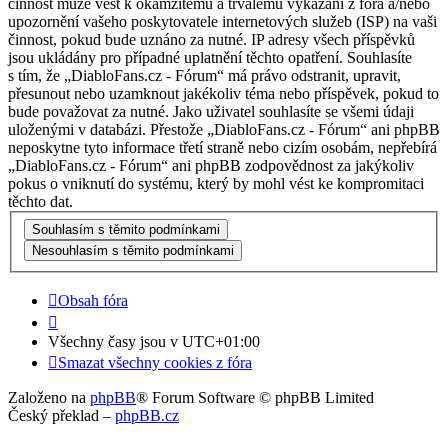
činnost může vést k okamžitému a trvalému vykázání z fóra a/nebo
upozornění vašeho poskytovatele internetových služeb (ISP) na vaši
činnost, pokud bude uznáno za nutné. IP adresy všech příspěvků
jsou ukládány pro případné uplatnění těchto opatření. Souhlasíte
s tím, že „DiabloFans.cz - Fórum“ má právo odstranit, upravit,
přesunout nebo uzamknout jakékoliv téma nebo příspěvek, pokud to
bude považovat za nutné. Jako uživatel souhlasíte se všemi údaji
uloženými v databázi. Přestože „DiabloFans.cz - Fórum“ ani phpBB
neposkytne tyto informace třetí straně nebo cizím osobám, nepřebírá
„DiabloFans.cz - Fórum“ ani phpBB zodpovědnost za jakýkoliv
pokus o vniknutí do systému, který by mohl vést ke kompromitaci
těchto dat.
Obsah fóra
Všechny časy jsou v
UTC+01:00
Smazat všechny cookies z fóra
Založeno na
phpBB
® Forum Software © phpBB Limited
Český překlad –
phpBB.cz