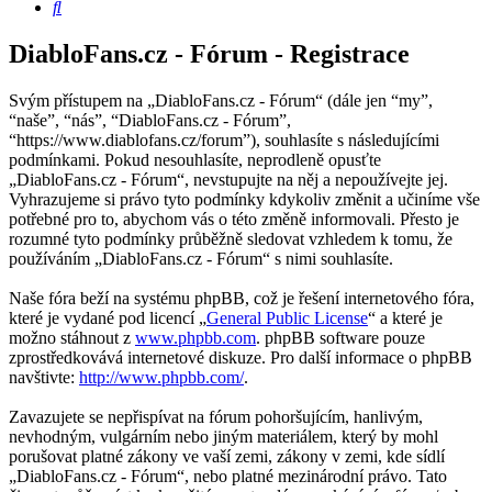
Hledat
DiabloFans.cz - Fórum - Registrace
Svým přístupem na „DiabloFans.cz - Fórum“ (dále jen “my”,
“naše”, “nás”, “DiabloFans.cz - Fórum”,
“https://www.diablofans.cz/forum”), souhlasíte s následujícími
podmínkami. Pokud nesouhlasíte, neprodleně opusťte
„DiabloFans.cz - Fórum“, nevstupujte na něj a nepoužívejte jej.
Vyhrazujeme si právo tyto podmínky kdykoliv změnit a učiníme vše
potřebné pro to, abychom vás o této změně informovali. Přesto je
rozumné tyto podmínky průběžně sledovat vzhledem k tomu, že
používáním „DiabloFans.cz - Fórum“ s nimi souhlasíte.
Naše fóra beží na systému phpBB, což je řešení internetového fóra,
které je vydané pod licencí „
General Public License
“ a které je
možno stáhnout z
www.phpbb.com
. phpBB software pouze
zprostředkovává internetové diskuze. Pro další informace o phpBB
navštivte:
http://www.phpbb.com/
.
Zavazujete se nepřispívat na fórum pohoršujícím, hanlivým,
nevhodným, vulgárním nebo jiným materiálem, který by mohl
porušovat platné zákony ve vaší zemi, zákony v zemi, kde sídlí
„DiabloFans.cz - Fórum“, nebo platné mezinárodní právo. Tato