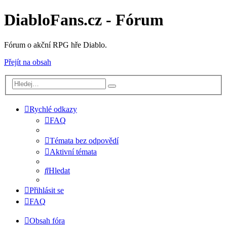
DiabloFans.cz - Fórum
Fórum o akční RPG hře Diablo.
Přejít na obsah
Rychlé odkazy
FAQ
Témata bez odpovědí
Aktivní témata
Hledat
Přihlásit se
FAQ
Obsah fóra