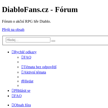
DiabloFans.cz - Fórum
Fórum o akční RPG hře Diablo.
Přejít na obsah
Rychlé odkazy
FAQ
Témata bez odpovědí
Aktivní témata
Hledat
Přihlásit se
FAQ
Obsah fóra