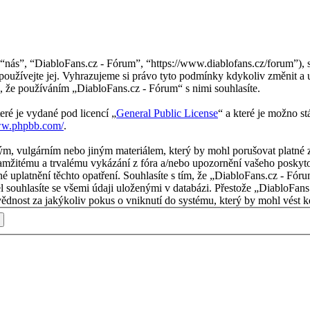
nás”, “DiabloFans.cz - Fórum”, “https://www.diablofans.cz/forum”), s
používejte jej. Vyhrazujeme si právo tyto podmínky kdykoliv změnit a 
 že používáním „DiabloFans.cz - Fórum“ s nimi souhlasíte.
eré je vydané pod licencí „
General Public License
“ a které je možno s
ww.phpbb.com/
.
m, vulgárním nebo jiným materiálem, který by mohl porušovat platné z
mžitému a trvalému vykázání z fóra a/nebo upozornění vašeho poskytov
é uplatnění těchto opatření. Souhlasíte s tím, že „DiabloFans.cz - Fór
l souhlasíte se všemi údaji uloženými v databázi. Přestože „DiabloFans
nost za jakýkoliv pokus o vniknutí do systému, který by mohl vést ke