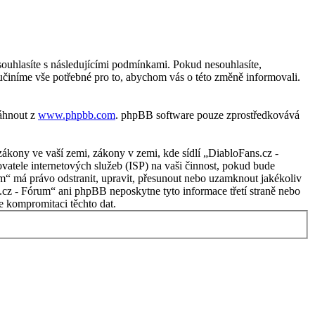
ouhlasíte s následujícími podmínkami. Pokud nesouhlasíte,
učiníme vše potřebné pro to, abychom vás o této změně informovali.
táhnout z
www.phpbb.com
. phpBB software pouze zprostředkovává
ákony ve vaší zemi, zákony v zemi, kde sídlí „DiabloFans.cz -
atele internetových služeb (ISP) na vaši činnost, pokud bude
um“ má právo odstranit, upravit, přesunout nebo uzamknout jakékoliv
.cz - Fórum“ ani phpBB neposkytne tyto informace třetí straně nebo
 kompromitaci těchto dat.