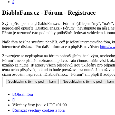
Hledat
DiabloFans.cz - Fórum - Registrace
Svým přístupem na „DiabloFans.cz - Fórum“ (dále jen “my”, “naše”, “
neprodleně opusťte „DiabloFans.cz - Fórum“, nevstupujte na něj a ne
Přesto je rozumné tyto podmínky průběžně sledovat vzhledem k tomu,
Naše fóra beží na systému phpBB, což je řešení internetového fóra, kt
internetové diskuze. Pro další informace o phpBB navštivte:
http://w
Zavazujete se nepřispívat na fórum pohoršujícím, hanlivým, nevhodný
Fórum“, nebo platné mezinárodní právo. Tato činnost může vést k oka
uznáno za nutné. IP adresy všech příspěvků jsou ukládány pro případn
téma nebo příspěvek, pokud to bude považovat za nutné. Jako uživate
cizím osobám, nepřebírá „DiabloFans.cz - Fórum“ ani phpBB zodpověd
Obsah fóra
Všechny časy jsou v
UTC+01:00
Smazat všechny cookies z fóra