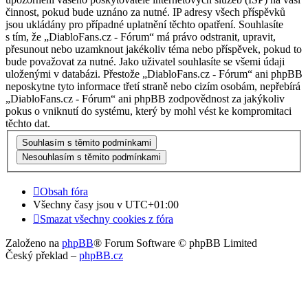
činnost, pokud bude uznáno za nutné. IP adresy všech příspěvků
jsou ukládány pro případné uplatnění těchto opatření. Souhlasíte
s tím, že „DiabloFans.cz - Fórum“ má právo odstranit, upravit,
přesunout nebo uzamknout jakékoliv téma nebo příspěvek, pokud to
bude považovat za nutné. Jako uživatel souhlasíte se všemi údaji
uloženými v databázi. Přestože „DiabloFans.cz - Fórum“ ani phpBB
neposkytne tyto informace třetí straně nebo cizím osobám, nepřebírá
„DiabloFans.cz - Fórum“ ani phpBB zodpovědnost za jakýkoliv
pokus o vniknutí do systému, který by mohl vést ke kompromitaci
těchto dat.
Obsah fóra
Všechny časy jsou v
UTC+01:00
Smazat všechny cookies z fóra
Založeno na
phpBB
® Forum Software © phpBB Limited
Český překlad –
phpBB.cz