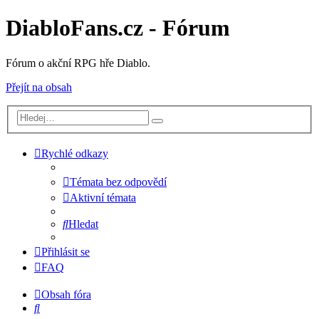
DiabloFans.cz - Fórum
Fórum o akční RPG hře Diablo.
Přejít na obsah
Rychlé odkazy
Témata bez odpovědí
Aktivní témata
Hledat
Přihlásit se
FAQ
Obsah fóra
Hledat