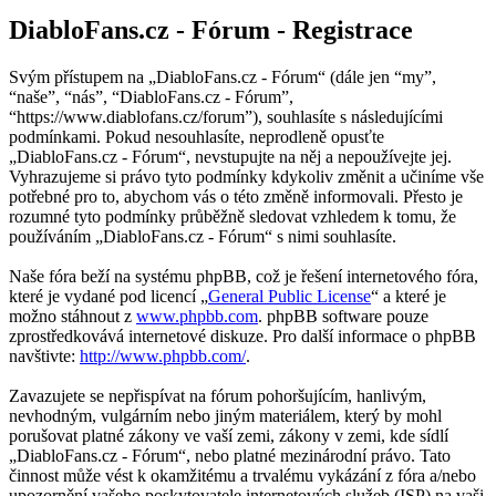
DiabloFans.cz - Fórum - Registrace
Svým přístupem na „DiabloFans.cz - Fórum“ (dále jen “my”,
“naše”, “nás”, “DiabloFans.cz - Fórum”,
“https://www.diablofans.cz/forum”), souhlasíte s následujícími
podmínkami. Pokud nesouhlasíte, neprodleně opusťte
„DiabloFans.cz - Fórum“, nevstupujte na něj a nepoužívejte jej.
Vyhrazujeme si právo tyto podmínky kdykoliv změnit a učiníme vše
potřebné pro to, abychom vás o této změně informovali. Přesto je
rozumné tyto podmínky průběžně sledovat vzhledem k tomu, že
používáním „DiabloFans.cz - Fórum“ s nimi souhlasíte.
Naše fóra beží na systému phpBB, což je řešení internetového fóra,
které je vydané pod licencí „
General Public License
“ a které je
možno stáhnout z
www.phpbb.com
. phpBB software pouze
zprostředkovává internetové diskuze. Pro další informace o phpBB
navštivte:
http://www.phpbb.com/
.
Zavazujete se nepřispívat na fórum pohoršujícím, hanlivým,
nevhodným, vulgárním nebo jiným materiálem, který by mohl
porušovat platné zákony ve vaší zemi, zákony v zemi, kde sídlí
„DiabloFans.cz - Fórum“, nebo platné mezinárodní právo. Tato
činnost může vést k okamžitému a trvalému vykázání z fóra a/nebo
upozornění vašeho poskytovatele internetových služeb (ISP) na vaši