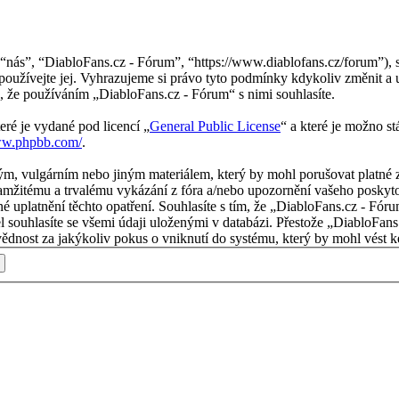
nás”, “DiabloFans.cz - Fórum”, “https://www.diablofans.cz/forum”), s
používejte jej. Vyhrazujeme si právo tyto podmínky kdykoliv změnit a 
 že používáním „DiabloFans.cz - Fórum“ s nimi souhlasíte.
eré je vydané pod licencí „
General Public License
“ a které je možno s
ww.phpbb.com/
.
m, vulgárním nebo jiným materiálem, který by mohl porušovat platné z
mžitému a trvalému vykázání z fóra a/nebo upozornění vašeho poskytov
é uplatnění těchto opatření. Souhlasíte s tím, že „DiabloFans.cz - Fór
l souhlasíte se všemi údaji uloženými v databázi. Přestože „DiabloFans
nost za jakýkoliv pokus o vniknutí do systému, který by mohl vést ke