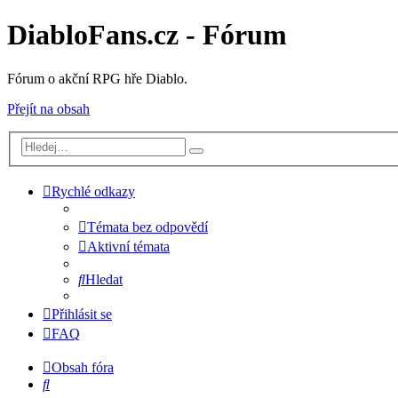
DiabloFans.cz - Fórum
Fórum o akční RPG hře Diablo.
Přejít na obsah
Rychlé odkazy
Témata bez odpovědí
Aktivní témata
Hledat
Přihlásit se
FAQ
Obsah fóra
Hledat