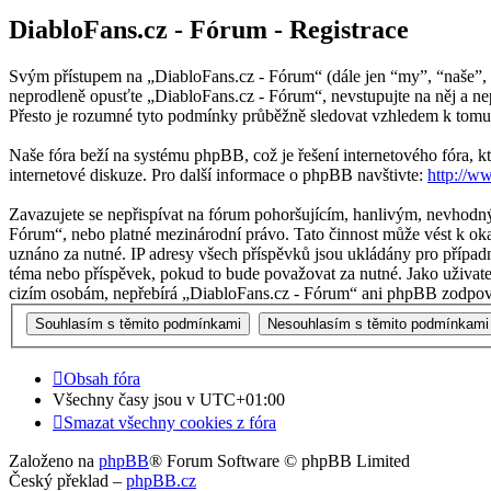
DiabloFans.cz - Fórum - Registrace
Svým přístupem na „DiabloFans.cz - Fórum“ (dále jen “my”, “naše”, “
neprodleně opusťte „DiabloFans.cz - Fórum“, nevstupujte na něj a ne
Přesto je rozumné tyto podmínky průběžně sledovat vzhledem k tomu,
Naše fóra beží na systému phpBB, což je řešení internetového fóra, kt
internetové diskuze. Pro další informace o phpBB navštivte:
http://w
Zavazujete se nepřispívat na fórum pohoršujícím, hanlivým, nevhodný
Fórum“, nebo platné mezinárodní právo. Tato činnost může vést k oka
uznáno za nutné. IP adresy všech příspěvků jsou ukládány pro případn
téma nebo příspěvek, pokud to bude považovat za nutné. Jako uživate
cizím osobám, nepřebírá „DiabloFans.cz - Fórum“ ani phpBB zodpověd
Obsah fóra
Všechny časy jsou v
UTC+01:00
Smazat všechny cookies z fóra
Založeno na
phpBB
® Forum Software © phpBB Limited
Český překlad –
phpBB.cz