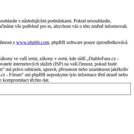
ouhlasíte s následujícími podmínkami. Pokud nesouhlasíte,
učiníme vše potřebné pro to, abychom vás o této změně informovali.
táhnout z
www.phpbb.com
. phpBB software pouze zprostředkovává
ákony ve vaší zemi, zákony v zemi, kde sídlí „DiabloFans.cz -
atele internetových služeb (ISP) na vaši činnost, pokud bude
um“ má právo odstranit, upravit, přesunout nebo uzamknout jakékoliv
.cz - Fórum“ ani phpBB neposkytne tyto informace třetí straně nebo
 kompromitaci těchto dat.