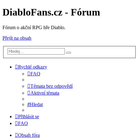
DiabloFans.cz - Fórum
Fórum o akční RPG hře Diablo.
Přejít na obsah
Rychlé odkazy
FAQ
Témata bez odpovědí
Aktivní témata
Hledat
Přihlásit se
FAQ
Obsah fóra