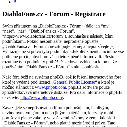
Hledat
DiabloFans.cz - Fórum - Registrace
Svým přístupem na „DiabloFans.cz - Fórum“ (dále jen “my”,
“naše”, “nás”, “DiabloFans.cz - Fórum”,
“https://www.diablofans.cz/forum”), souhlasíte s následujícími
podmínkami. Pokud nesouhlasíte, neprodleně opusťte
„DiabloFans.cz - Fórum“, nevstupujte na něj a nepoužívejte jej.
Vyhrazujeme si právo tyto podmínky kdykoliv změnit a učiníme vše
potřebné pro to, abychom vás o této změně informovali. Přesto je
rozumné tyto podmínky průběžně sledovat vzhledem k tomu, že
používáním „DiabloFans.cz - Fórum“ s nimi souhlasíte.
Naše fóra beží na systému phpBB, což je řešení internetového fóra,
které je vydané pod licencí „
General Public License
“ a které je
možno stáhnout z
www.phpbb.com
. phpBB software pouze
zprostředkovává internetové diskuze. Pro další informace o phpBB
navštivte:
http://www.phpbb.com/
.
Zavazujete se nepřispívat na fórum pohoršujícím, hanlivým,
nevhodným, vulgárním nebo jiným materiálem, který by mohl
porušovat platné zákony ve vaší zemi, zákony v zemi, kde sídlí
„DiabloFans.cz - Fórum“, nebo platné mezinárodní právo. Tato