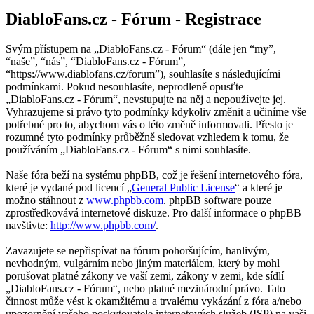
DiabloFans.cz - Fórum - Registrace
Svým přístupem na „DiabloFans.cz - Fórum“ (dále jen “my”,
“naše”, “nás”, “DiabloFans.cz - Fórum”,
“https://www.diablofans.cz/forum”), souhlasíte s následujícími
podmínkami. Pokud nesouhlasíte, neprodleně opusťte
„DiabloFans.cz - Fórum“, nevstupujte na něj a nepoužívejte jej.
Vyhrazujeme si právo tyto podmínky kdykoliv změnit a učiníme vše
potřebné pro to, abychom vás o této změně informovali. Přesto je
rozumné tyto podmínky průběžně sledovat vzhledem k tomu, že
používáním „DiabloFans.cz - Fórum“ s nimi souhlasíte.
Naše fóra beží na systému phpBB, což je řešení internetového fóra,
které je vydané pod licencí „
General Public License
“ a které je
možno stáhnout z
www.phpbb.com
. phpBB software pouze
zprostředkovává internetové diskuze. Pro další informace o phpBB
navštivte:
http://www.phpbb.com/
.
Zavazujete se nepřispívat na fórum pohoršujícím, hanlivým,
nevhodným, vulgárním nebo jiným materiálem, který by mohl
porušovat platné zákony ve vaší zemi, zákony v zemi, kde sídlí
„DiabloFans.cz - Fórum“, nebo platné mezinárodní právo. Tato
činnost může vést k okamžitému a trvalému vykázání z fóra a/nebo
upozornění vašeho poskytovatele internetových služeb (ISP) na vaši