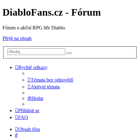
DiabloFans.cz - Fórum
Fórum o akční RPG hře Diablo.
Přejít na obsah
Rychlé odkazy
Témata bez odpovědí
Aktivní témata
Hledat
Přihlásit se
FAQ
Obsah fóra
Hledat