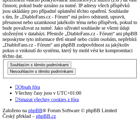
činnost, pokud bude uznáno za nutné. IP adresy všech příspěvků
jsou ukládány pro případné uplatnění těchto opatření. Souhlasíte
s tím, že „DiabloFans.cz - Fórum“ má právo odstranit, upravit,
přesunout nebo uzamknout jakékoliv téma nebo příspěvek, pokud to
bude považovat za nutné. Jako uživatel souhlasíte se všemi údaji
uloženými v databázi. Přestože „DiabloFans.cz - Fórum“ ani phpBB
neposkytne tyto informace třetí straně nebo cizím osobám, nepřebírá
„DiabloFans.cz - Fórum“ ani phpBB zodpovědnost za jakýkoliv
pokus o vniknutí do systému, který by mohl vést ke kompromitaci
těchto dat.
Obsah fóra
Všechny časy jsou v
UTC+01:00
Smazat všechny cookies z fóra
Založeno na
phpBB
® Forum Software © phpBB Limited
Český překlad –
phpBB.cz