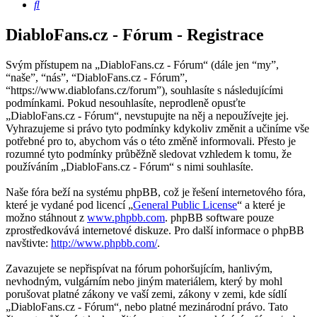
Hledat
DiabloFans.cz - Fórum - Registrace
Svým přístupem na „DiabloFans.cz - Fórum“ (dále jen “my”,
“naše”, “nás”, “DiabloFans.cz - Fórum”,
“https://www.diablofans.cz/forum”), souhlasíte s následujícími
podmínkami. Pokud nesouhlasíte, neprodleně opusťte
„DiabloFans.cz - Fórum“, nevstupujte na něj a nepoužívejte jej.
Vyhrazujeme si právo tyto podmínky kdykoliv změnit a učiníme vše
potřebné pro to, abychom vás o této změně informovali. Přesto je
rozumné tyto podmínky průběžně sledovat vzhledem k tomu, že
používáním „DiabloFans.cz - Fórum“ s nimi souhlasíte.
Naše fóra beží na systému phpBB, což je řešení internetového fóra,
které je vydané pod licencí „
General Public License
“ a které je
možno stáhnout z
www.phpbb.com
. phpBB software pouze
zprostředkovává internetové diskuze. Pro další informace o phpBB
navštivte:
http://www.phpbb.com/
.
Zavazujete se nepřispívat na fórum pohoršujícím, hanlivým,
nevhodným, vulgárním nebo jiným materiálem, který by mohl
porušovat platné zákony ve vaší zemi, zákony v zemi, kde sídlí
„DiabloFans.cz - Fórum“, nebo platné mezinárodní právo. Tato