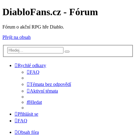
DiabloFans.cz - Fórum
Fórum o akční RPG hře Diablo.
Přejít na obsah
Rychlé odkazy
FAQ
Témata bez odpovědí
Aktivní témata
Hledat
Přihlásit se
FAQ
Obsah fóra