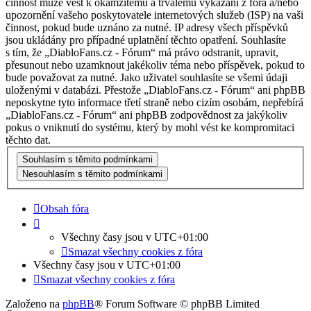
činnost může vést k okamžitému a trvalému vykázání z fóra a/nebo
upozornění vašeho poskytovatele internetových služeb (ISP) na vaši
činnost, pokud bude uznáno za nutné. IP adresy všech příspěvků
jsou ukládány pro případné uplatnění těchto opatření. Souhlasíte
s tím, že „DiabloFans.cz - Fórum“ má právo odstranit, upravit,
přesunout nebo uzamknout jakékoliv téma nebo příspěvek, pokud to
bude považovat za nutné. Jako uživatel souhlasíte se všemi údaji
uloženými v databázi. Přestože „DiabloFans.cz - Fórum“ ani phpBB
neposkytne tyto informace třetí straně nebo cizím osobám, nepřebírá
„DiabloFans.cz - Fórum“ ani phpBB zodpovědnost za jakýkoliv
pokus o vniknutí do systému, který by mohl vést ke kompromitaci
těchto dat.
Obsah fóra
Všechny časy jsou v
UTC+01:00
Smazat všechny cookies z fóra
Všechny časy jsou v
UTC+01:00
Smazat všechny cookies z fóra
Založeno na
phpBB
® Forum Software © phpBB Limited