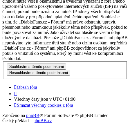
činnost může vést k okamžitému a trvalému vykázání z fóra a/nebo
upozornění vašeho poskytovatele internetových služeb (ISP) na vaši
činnost, pokud bude uznáno za nutné. IP adresy všech příspěvků
jsou ukládány pro případné uplatnění těchto opatření. Souhlasíte
s tím, že „DiabloFans.cz - Fórum“ má právo odstranit, upravit,
přesunout nebo uzamknout jakékoliv téma nebo příspěvek, pokud to
bude považovat za nutné. Jako uživatel souhlasíte se všemi údaji
uloženými v databázi. Přestože „DiabloFans.cz - Fórum“ ani phpBB
neposkytne tyto informace třetí straně nebo cizím osobám, nepřebírá
„DiabloFans.cz - Fórum“ ani phpBB zodpovědnost za jakýkoliv
pokus o vniknutí do systému, který by mohl vést ke kompromitaci
těchto dat.
Obsah fóra
Všechny časy jsou v
UTC+01:00
Smazat všechny cookies z fóra
Založeno na
phpBB
® Forum Software © phpBB Limited
Český překlad –
phpBB.cz