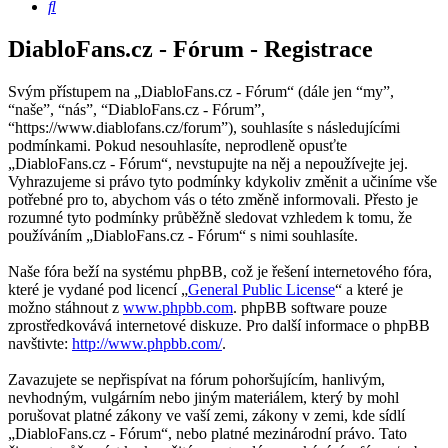
Hledat
DiabloFans.cz - Fórum - Registrace
Svým přístupem na „DiabloFans.cz - Fórum“ (dále jen “my”,
“naše”, “nás”, “DiabloFans.cz - Fórum”,
“https://www.diablofans.cz/forum”), souhlasíte s následujícími
podmínkami. Pokud nesouhlasíte, neprodleně opusťte
„DiabloFans.cz - Fórum“, nevstupujte na něj a nepoužívejte jej.
Vyhrazujeme si právo tyto podmínky kdykoliv změnit a učiníme vše
potřebné pro to, abychom vás o této změně informovali. Přesto je
rozumné tyto podmínky průběžně sledovat vzhledem k tomu, že
používáním „DiabloFans.cz - Fórum“ s nimi souhlasíte.
Naše fóra beží na systému phpBB, což je řešení internetového fóra,
které je vydané pod licencí „
General Public License
“ a které je
možno stáhnout z
www.phpbb.com
. phpBB software pouze
zprostředkovává internetové diskuze. Pro další informace o phpBB
navštivte:
http://www.phpbb.com/
.
Zavazujete se nepřispívat na fórum pohoršujícím, hanlivým,
nevhodným, vulgárním nebo jiným materiálem, který by mohl
porušovat platné zákony ve vaší zemi, zákony v zemi, kde sídlí
„DiabloFans.cz - Fórum“, nebo platné mezinárodní právo. Tato