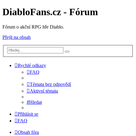
DiabloFans.cz - Fórum
Fórum o akční RPG hře Diablo.
Přejít na obsah
Rychlé odkazy
FAQ
Témata bez odpovědí
Aktivní témata
Hledat
Přihlásit se
FAQ
Obsah fóra