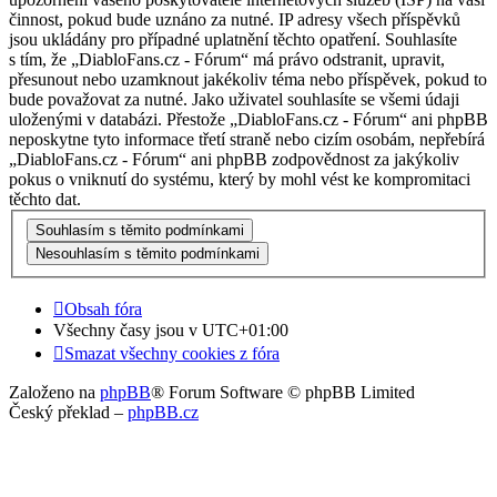
činnost, pokud bude uznáno za nutné. IP adresy všech příspěvků
jsou ukládány pro případné uplatnění těchto opatření. Souhlasíte
s tím, že „DiabloFans.cz - Fórum“ má právo odstranit, upravit,
přesunout nebo uzamknout jakékoliv téma nebo příspěvek, pokud to
bude považovat za nutné. Jako uživatel souhlasíte se všemi údaji
uloženými v databázi. Přestože „DiabloFans.cz - Fórum“ ani phpBB
neposkytne tyto informace třetí straně nebo cizím osobám, nepřebírá
„DiabloFans.cz - Fórum“ ani phpBB zodpovědnost za jakýkoliv
pokus o vniknutí do systému, který by mohl vést ke kompromitaci
těchto dat.
Obsah fóra
Všechny časy jsou v
UTC+01:00
Smazat všechny cookies z fóra
Založeno na
phpBB
® Forum Software © phpBB Limited
Český překlad –
phpBB.cz