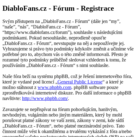
DiabloFans.cz - Fórum - Registrace
Svým přístupem na „DiabloFans.cz - Fórum“ (dále jen “my”,
“naše”, “nás”, “DiabloFans.cz - Fórum”,
“https://www.diablofans.cz/forum”), souhlasíte s následujícími
podmínkami. Pokud nesouhlasíte, neprodleně opusťte
„DiabloFans.cz - Fórum“, nevstupujte na něj a nepoužívejte jej.
Vyhrazujeme si právo tyto podmínky kdykoliv změnit a učiníme vše
potřebné pro to, abychom vás o této změně informovali. Přesto je
rozumné tyto podmínky průběžně sledovat vzhledem k tomu, že
používáním „DiabloFans.cz - Fórum“ s nimi souhlasíte.
Naše fóra beží na systému phpBB, což je řešení internetového fóra,
které je vydané pod licencí „
General Public License
“ a které je
možno stáhnout z
www.phpbb.com
. phpBB software pouze
zprostředkovává internetové diskuze. Pro další informace o phpBB
navštivte:
http://www.phpbb.com/
.
Zavazujete se nepřispívat na fórum pohoršujícím, hanlivým,
nevhodným, vulgárním nebo jiným materiálem, který by mohl
porušovat platné zákony ve vaší zemi, zákony v zemi, kde sídlí
„DiabloFans.cz - Fórum“, nebo platné mezinárodní právo. Tato
činnost může vést k okamžitému a trvalému vykázání z fóra a/nebo
upozornění vašeho poskytovatele internetových služeb (ISP) na vaši