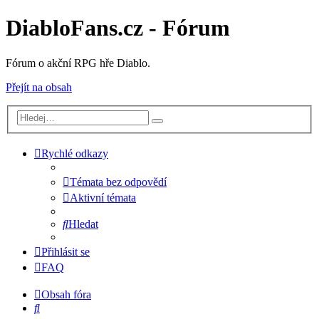
DiabloFans.cz - Fórum
Fórum o akční RPG hře Diablo.
Přejít na obsah
Rychlé odkazy
Témata bez odpovědí
Aktivní témata
Hledat
Přihlásit se
FAQ
Obsah fóra
Hledat