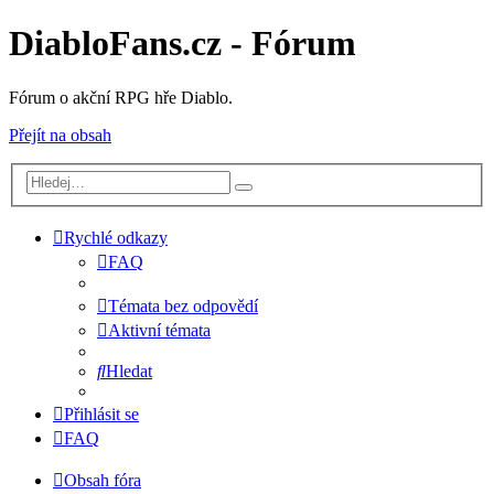
DiabloFans.cz - Fórum
Fórum o akční RPG hře Diablo.
Přejít na obsah
Rychlé odkazy
FAQ
Témata bez odpovědí
Aktivní témata
Hledat
Přihlásit se
FAQ
Obsah fóra