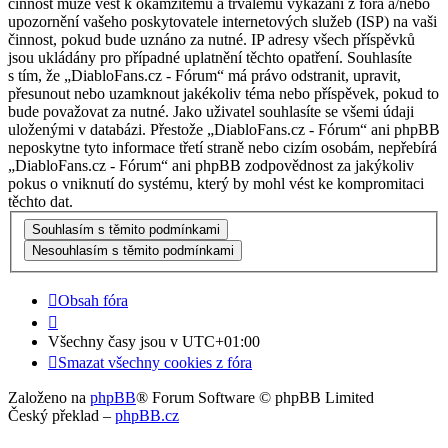
činnost může vést k okamžitému a trvalému vykázání z fóra a/nebo
upozornění vašeho poskytovatele internetových služeb (ISP) na vaši
činnost, pokud bude uznáno za nutné. IP adresy všech příspěvků
jsou ukládány pro případné uplatnění těchto opatření. Souhlasíte
s tím, že „DiabloFans.cz - Fórum“ má právo odstranit, upravit,
přesunout nebo uzamknout jakékoliv téma nebo příspěvek, pokud to
bude považovat za nutné. Jako uživatel souhlasíte se všemi údaji
uloženými v databázi. Přestože „DiabloFans.cz - Fórum“ ani phpBB
neposkytne tyto informace třetí straně nebo cizím osobám, nepřebírá
„DiabloFans.cz - Fórum“ ani phpBB zodpovědnost za jakýkoliv
pokus o vniknutí do systému, který by mohl vést ke kompromitaci
těchto dat.
Obsah fóra
Všechny časy jsou v
UTC+01:00
Smazat všechny cookies z fóra
Založeno na
phpBB
® Forum Software © phpBB Limited
Český překlad –
phpBB.cz