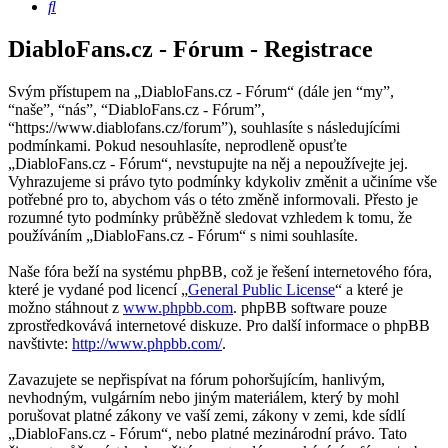
Hledat
DiabloFans.cz - Fórum - Registrace
Svým přístupem na „DiabloFans.cz - Fórum“ (dále jen “my”,
“naše”, “nás”, “DiabloFans.cz - Fórum”,
“https://www.diablofans.cz/forum”), souhlasíte s následujícími
podmínkami. Pokud nesouhlasíte, neprodleně opusťte
„DiabloFans.cz - Fórum“, nevstupujte na něj a nepoužívejte jej.
Vyhrazujeme si právo tyto podmínky kdykoliv změnit a učiníme vše
potřebné pro to, abychom vás o této změně informovali. Přesto je
rozumné tyto podmínky průběžně sledovat vzhledem k tomu, že
používáním „DiabloFans.cz - Fórum“ s nimi souhlasíte.
Naše fóra beží na systému phpBB, což je řešení internetového fóra,
které je vydané pod licencí „
General Public License
“ a které je
možno stáhnout z
www.phpbb.com
. phpBB software pouze
zprostředkovává internetové diskuze. Pro další informace o phpBB
navštivte:
http://www.phpbb.com/
.
Zavazujete se nepřispívat na fórum pohoršujícím, hanlivým,
nevhodným, vulgárním nebo jiným materiálem, který by mohl
porušovat platné zákony ve vaší zemi, zákony v zemi, kde sídlí
„DiabloFans.cz - Fórum“, nebo platné mezinárodní právo. Tato