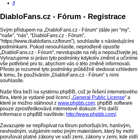
Hledat
DiabloFans.cz - Fórum - Registrace
Svým přístupem na „DiabloFans.cz - Fórum“ (dále jen “my”,
“naše”, “nás”, “DiabloFans.cz - Fórum”,
“https://www.diablofans.cz/forum”), souhlasíte s následujícími
podmínkami. Pokud nesouhlasíte, neprodleně opusťte
„DiabloFans.cz - Fórum“, nevstupujte na něj a nepoužívejte jej.
Vyhrazujeme si právo tyto podmínky kdykoliv změnit a učiníme
vše potřebné pro to, abychom vás o této změně informovali.
Přesto je rozumné tyto podmínky průběžně sledovat vzhledem
k tomu, že používáním „DiabloFans.cz - Fórum“ s nimi
souhlasíte.
Naše fóra beží na systému phpBB, což je řešení internetového
fóra, které je vydané pod licencí „
General Public License
“ a
které je možno stáhnout z
www.phpbb.com
. phpBB software
pouze zprostředkovává internetové diskuze. Pro další
informace o phpBB navštivte:
http://www.phpbb.com/
.
Zavazujete se nepřispívat na fórum pohoršujícím, hanlivým,
nevhodným, vulgárním nebo jiným materiálem, který by mohl
porušovat platné zákony ve vaší zemi, zákony v zemi, kde sídlí