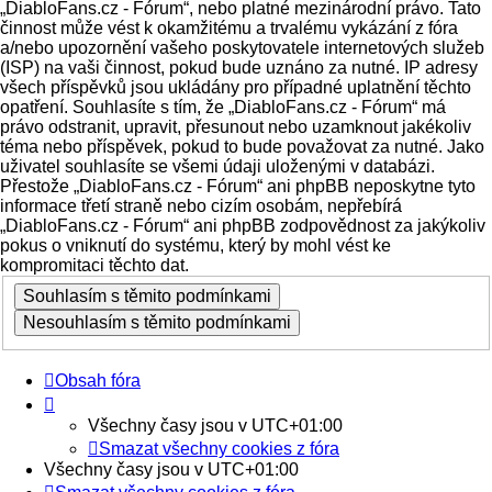
„DiabloFans.cz - Fórum“, nebo platné mezinárodní právo. Tato
činnost může vést k okamžitému a trvalému vykázání z fóra
a/nebo upozornění vašeho poskytovatele internetových služeb
(ISP) na vaši činnost, pokud bude uznáno za nutné. IP adresy
všech příspěvků jsou ukládány pro případné uplatnění těchto
opatření. Souhlasíte s tím, že „DiabloFans.cz - Fórum“ má
právo odstranit, upravit, přesunout nebo uzamknout jakékoliv
téma nebo příspěvek, pokud to bude považovat za nutné. Jako
uživatel souhlasíte se všemi údaji uloženými v databázi.
Přestože „DiabloFans.cz - Fórum“ ani phpBB neposkytne tyto
informace třetí straně nebo cizím osobám, nepřebírá
„DiabloFans.cz - Fórum“ ani phpBB zodpovědnost za jakýkoliv
pokus o vniknutí do systému, který by mohl vést ke
kompromitaci těchto dat.
Obsah fóra
Všechny časy jsou v
UTC+01:00
Smazat všechny cookies z fóra
Všechny časy jsou v
UTC+01:00