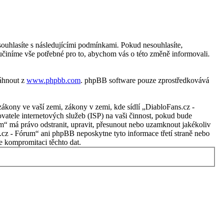
ouhlasíte s následujícími podmínkami. Pokud nesouhlasíte,
učiníme vše potřebné pro to, abychom vás o této změně informovali.
táhnout z
www.phpbb.com
. phpBB software pouze zprostředkovává
ákony ve vaší zemi, zákony v zemi, kde sídlí „DiabloFans.cz -
atele internetových služeb (ISP) na vaši činnost, pokud bude
um“ má právo odstranit, upravit, přesunout nebo uzamknout jakékoliv
.cz - Fórum“ ani phpBB neposkytne tyto informace třetí straně nebo
 kompromitaci těchto dat.