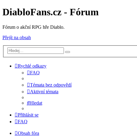
DiabloFans.cz - Fórum
Fórum o akční RPG hře Diablo.
Přejít na obsah
Rychlé odkazy
FAQ
Témata bez odpovědí
Aktivní témata
Hledat
Přihlásit se
FAQ
Obsah fóra