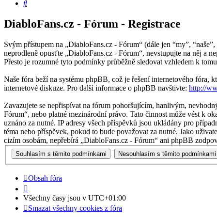
Hledat
DiabloFans.cz - Fórum - Registrace
Svým přístupem na „DiabloFans.cz - Fórum“ (dále jen “my”, “naše”, “
neprodleně opusťte „DiabloFans.cz - Fórum“, nevstupujte na něj a ne
Přesto je rozumné tyto podmínky průběžně sledovat vzhledem k tomu,
Naše fóra beží na systému phpBB, což je řešení internetového fóra, kt
internetové diskuze. Pro další informace o phpBB navštivte:
http://w
Zavazujete se nepřispívat na fórum pohoršujícím, hanlivým, nevhodný
Fórum“, nebo platné mezinárodní právo. Tato činnost může vést k oka
uznáno za nutné. IP adresy všech příspěvků jsou ukládány pro případn
téma nebo příspěvek, pokud to bude považovat za nutné. Jako uživate
cizím osobám, nepřebírá „DiabloFans.cz - Fórum“ ani phpBB zodpověd
Obsah fóra
Všechny časy jsou v
UTC+01:00
Smazat všechny cookies z fóra