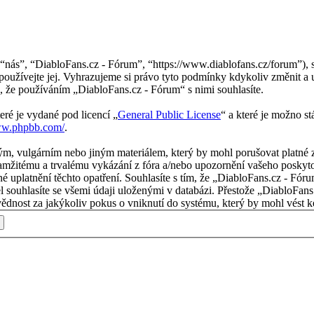
nás”, “DiabloFans.cz - Fórum”, “https://www.diablofans.cz/forum”), s
používejte jej. Vyhrazujeme si právo tyto podmínky kdykoliv změnit a 
 že používáním „DiabloFans.cz - Fórum“ s nimi souhlasíte.
eré je vydané pod licencí „
General Public License
“ a které je možno s
ww.phpbb.com/
.
m, vulgárním nebo jiným materiálem, který by mohl porušovat platné z
mžitému a trvalému vykázání z fóra a/nebo upozornění vašeho poskytov
é uplatnění těchto opatření. Souhlasíte s tím, že „DiabloFans.cz - Fór
l souhlasíte se všemi údaji uloženými v databázi. Přestože „DiabloFans
nost za jakýkoliv pokus o vniknutí do systému, který by mohl vést ke