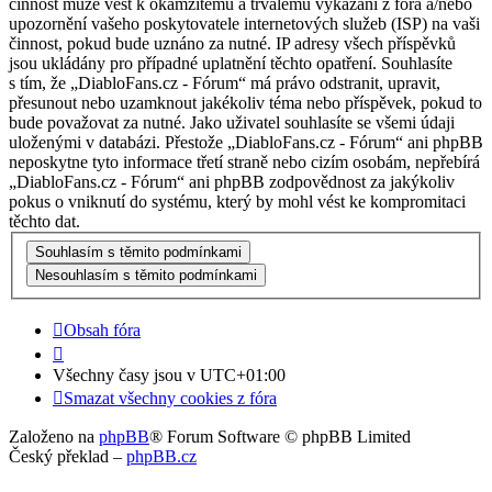
činnost může vést k okamžitému a trvalému vykázání z fóra a/nebo
upozornění vašeho poskytovatele internetových služeb (ISP) na vaši
činnost, pokud bude uznáno za nutné. IP adresy všech příspěvků
jsou ukládány pro případné uplatnění těchto opatření. Souhlasíte
s tím, že „DiabloFans.cz - Fórum“ má právo odstranit, upravit,
přesunout nebo uzamknout jakékoliv téma nebo příspěvek, pokud to
bude považovat za nutné. Jako uživatel souhlasíte se všemi údaji
uloženými v databázi. Přestože „DiabloFans.cz - Fórum“ ani phpBB
neposkytne tyto informace třetí straně nebo cizím osobám, nepřebírá
„DiabloFans.cz - Fórum“ ani phpBB zodpovědnost za jakýkoliv
pokus o vniknutí do systému, který by mohl vést ke kompromitaci
těchto dat.
Obsah fóra
Všechny časy jsou v
UTC+01:00
Smazat všechny cookies z fóra
Založeno na
phpBB
® Forum Software © phpBB Limited
Český překlad –
phpBB.cz