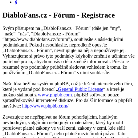
Hledat
DiabloFans.cz - Fórum - Registrace
Svým přístupem na „DiabloFans.cz - Fórum“ (dále jen “my”,
“naše”, “nás”, “DiabloFans.cz - Fórum”,
“https://www.diablofans.cz/forum”), souhlasíte s následujícími
podmínkami. Pokud nesouhlasíte, neprodleně opusťte
„DiabloFans.cz - Fórum“, nevstupujte na něj a nepoužívejte jej.
Vyhrazujeme si právo tyto podmínky kdykoliv změnit a učiníme vše
potřebné pro to, abychom vás o této změně informovali. Přesto je
rozumné tyto podmínky průběžně sledovat vzhledem k tomu, že
používáním „DiabloFans.cz - Fórum“ s nimi souhlasíte.
Naše fóra beží na systému phpBB, což je řešení internetového fóra,
které je vydané pod licencí „
General Public License
“ a které je
možno stáhnout z
www.phpbb.com
. phpBB software pouze
zprostředkovává internetové diskuze. Pro další informace o phpBB
navštivte:
http://www.phpbb.com/
.
Zavazujete se nepřispívat na fórum pohoršujícím, hanlivým,
nevhodným, vulgárním nebo jiným materiálem, který by mohl
porušovat platné zákony ve vaší zemi, zákony v zemi, kde sídlí
„DiabloFans.cz - Fórum“, nebo platné mezinárodní právo. Tato