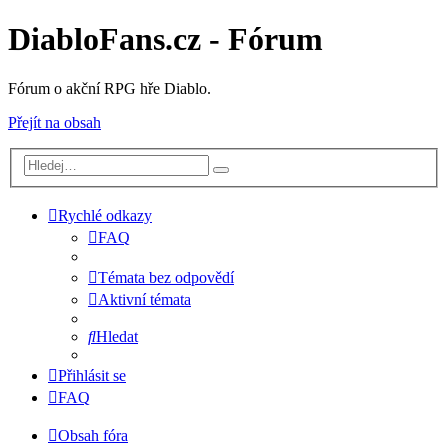
DiabloFans.cz - Fórum
Fórum o akční RPG hře Diablo.
Přejít na obsah
Rychlé odkazy
FAQ
Témata bez odpovědí
Aktivní témata
Hledat
Přihlásit se
FAQ
Obsah fóra