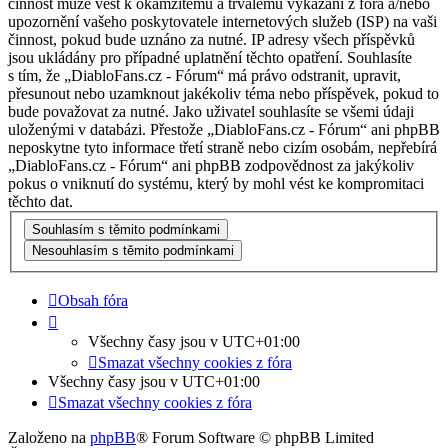
činnost může vést k okamžitému a trvalému vykázání z fóra a/nebo
upozornění vašeho poskytovatele internetových služeb (ISP) na vaši
činnost, pokud bude uznáno za nutné. IP adresy všech příspěvků
jsou ukládány pro případné uplatnění těchto opatření. Souhlasíte
s tím, že „DiabloFans.cz - Fórum“ má právo odstranit, upravit,
přesunout nebo uzamknout jakékoliv téma nebo příspěvek, pokud to
bude považovat za nutné. Jako uživatel souhlasíte se všemi údaji
uloženými v databázi. Přestože „DiabloFans.cz - Fórum“ ani phpBB
neposkytne tyto informace třetí straně nebo cizím osobám, nepřebírá
„DiabloFans.cz - Fórum“ ani phpBB zodpovědnost za jakýkoliv
pokus o vniknutí do systému, který by mohl vést ke kompromitaci
těchto dat.
Obsah fóra
Všechny časy jsou v
UTC+01:00
Smazat všechny cookies z fóra
Všechny časy jsou v
UTC+01:00
Smazat všechny cookies z fóra
Založeno na
phpBB
® Forum Software © phpBB Limited