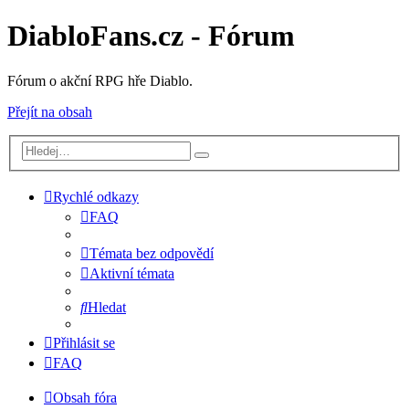
DiabloFans.cz - Fórum
Fórum o akční RPG hře Diablo.
Přejít na obsah
Rychlé odkazy
FAQ
Témata bez odpovědí
Aktivní témata
Hledat
Přihlásit se
FAQ
Obsah fóra