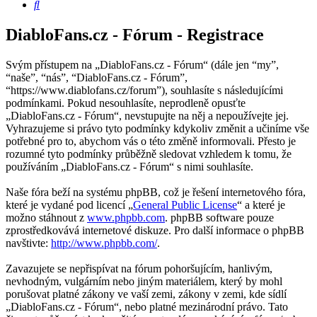
Hledat
DiabloFans.cz - Fórum - Registrace
Svým přístupem na „DiabloFans.cz - Fórum“ (dále jen “my”,
“naše”, “nás”, “DiabloFans.cz - Fórum”,
“https://www.diablofans.cz/forum”), souhlasíte s následujícími
podmínkami. Pokud nesouhlasíte, neprodleně opusťte
„DiabloFans.cz - Fórum“, nevstupujte na něj a nepoužívejte jej.
Vyhrazujeme si právo tyto podmínky kdykoliv změnit a učiníme vše
potřebné pro to, abychom vás o této změně informovali. Přesto je
rozumné tyto podmínky průběžně sledovat vzhledem k tomu, že
používáním „DiabloFans.cz - Fórum“ s nimi souhlasíte.
Naše fóra beží na systému phpBB, což je řešení internetového fóra,
které je vydané pod licencí „
General Public License
“ a které je
možno stáhnout z
www.phpbb.com
. phpBB software pouze
zprostředkovává internetové diskuze. Pro další informace o phpBB
navštivte:
http://www.phpbb.com/
.
Zavazujete se nepřispívat na fórum pohoršujícím, hanlivým,
nevhodným, vulgárním nebo jiným materiálem, který by mohl
porušovat platné zákony ve vaší zemi, zákony v zemi, kde sídlí
„DiabloFans.cz - Fórum“, nebo platné mezinárodní právo. Tato