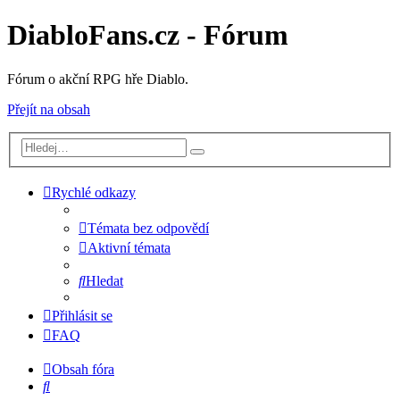
DiabloFans.cz - Fórum
Fórum o akční RPG hře Diablo.
Přejít na obsah
Rychlé odkazy
Témata bez odpovědí
Aktivní témata
Hledat
Přihlásit se
FAQ
Obsah fóra
Hledat