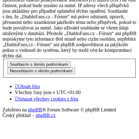
činnost, pokud bude uznáno za nutné. IP adresy všech příspěvků
jsou ukládány pro případné uplatnění těchto opatření. Souhlasíte
s tím, že „DiabloFans.cz - Fórum“ má právo odstranit, upravit,
přesunout nebo uzamknout jakékoliv téma nebo příspěvek, pokud to
bude považovat za nutné. Jako uživatel souhlasíte se všemi údaji
uloženými v databázi. Přestože „DiabloFans.cz - Fórum“ ani phpBB
neposkytne tyto informace třetí straně nebo cizím osobám, nepřebírá
„DiabloFans.cz - Fórum“ ani phpBB zodpovědnost za jakýkoliv
pokus o vniknutí do systému, který by mohl vést ke kompromitaci
těchto dat.
Obsah fóra
Všechny časy jsou v
UTC+01:00
Smazat všechny cookies z fóra
Založeno na
phpBB
® Forum Software © phpBB Limited
Český překlad –
phpBB.cz