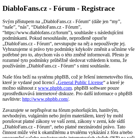
DiabloFans.cz - Fórum - Registrace
Svým přístupem na „DiabloFans.cz - Fórum“ (dále jen “my”,
“naše”, “nás”, “DiabloFans.cz - Fórum”,
“https://www.diablofans.cz/forum”), souhlasíte s následujícími
podmínkami. Pokud nesouhlasíte, neprodleně opusťte
„DiabloFans.cz - Fórum“, nevstupujte na něj a nepoužívejte jej.
Vyhrazujeme si právo tyto podmínky kdykoliv změnit a učiníme vše
potřebné pro to, abychom vás o této změně informovali. Přesto je
rozumné tyto podmínky průběžně sledovat vzhledem k tomu, že
používáním „DiabloFans.cz - Fórum“ s nimi souhlasíte.
Naše fóra beží na systému phpBB, což je řešení internetového fóra,
které je vydané pod licencí „
General Public License
“ a které je
možno stáhnout z
www.phpbb.com
. phpBB software pouze
zprostředkovává internetové diskuze. Pro další informace o phpBB
navštivte:
http://www.phpbb.com/
.
Zavazujete se nepřispívat na fórum pohoršujícím, hanlivým,
nevhodným, vulgárním nebo jiným materiálem, který by mohl
porušovat platné zákony ve vaší zemi, zákony v zemi, kde sídlí
„DiabloFans.cz - Fórum“, nebo platné mezinárodní právo. Tato
činnost může vést k okamžitému a trvalému vykázání z fóra a/nebo
upozornění vašeho poskytovatele internetových služeb (ISP) na vaši