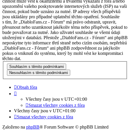
činnost může vést k okamžitému a trvalému vykázání z fóra a/nebo
upozornění vašeho poskytovatele internetových služeb (ISP) na vaši
činnost, pokud bude uznáno za nutné. IP adresy všech příspěvků
jsou ukládány pro případné uplatnění těchto opatření. Souhlasíte
s tím, že „DiabloFans.cz - Fórum“ má právo odstranit, upravit,
přesunout nebo uzamknout jakékoliv téma nebo příspěvek, pokud to
bude považovat za nutné. Jako uživatel souhlasíte se všemi údaji
uloženými v databázi. Přestože „DiabloFans.cz - Fórum“ ani phpBB
neposkytne tyto informace třetí straně nebo cizím osobám, nepřebírá
„DiabloFans.cz - Fórum“ ani phpBB zodpovědnost za jakýkoliv
pokus o vniknutí do systému, který by mohl vést ke kompromitaci
těchto dat.
Obsah fóra
Všechny časy jsou v
UTC+01:00
Smazat všechny cookies z fóra
Všechny časy jsou v
UTC+01:00
Smazat všechny cookies z fóra
Založeno na
phpBB
® Forum Software © phpBB Limited