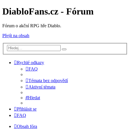
DiabloFans.cz - Fórum
Fórum o akční RPG hře Diablo.
Přejít na obsah
Rychlé odkazy
FAQ
Témata bez odpovědí
Aktivní témata
Hledat
Přihlásit se
FAQ
Obsah fóra