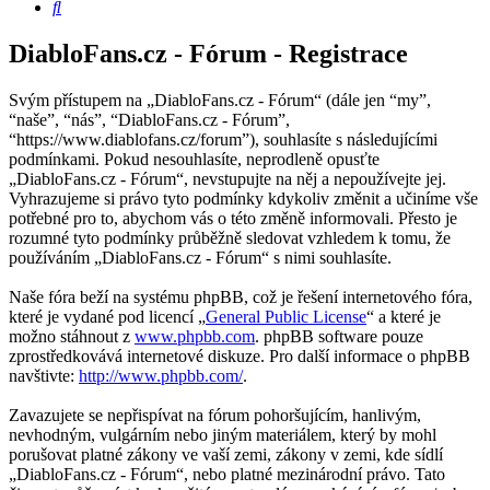
Hledat
DiabloFans.cz - Fórum - Registrace
Svým přístupem na „DiabloFans.cz - Fórum“ (dále jen “my”,
“naše”, “nás”, “DiabloFans.cz - Fórum”,
“https://www.diablofans.cz/forum”), souhlasíte s následujícími
podmínkami. Pokud nesouhlasíte, neprodleně opusťte
„DiabloFans.cz - Fórum“, nevstupujte na něj a nepoužívejte jej.
Vyhrazujeme si právo tyto podmínky kdykoliv změnit a učiníme vše
potřebné pro to, abychom vás o této změně informovali. Přesto je
rozumné tyto podmínky průběžně sledovat vzhledem k tomu, že
používáním „DiabloFans.cz - Fórum“ s nimi souhlasíte.
Naše fóra beží na systému phpBB, což je řešení internetového fóra,
které je vydané pod licencí „
General Public License
“ a které je
možno stáhnout z
www.phpbb.com
. phpBB software pouze
zprostředkovává internetové diskuze. Pro další informace o phpBB
navštivte:
http://www.phpbb.com/
.
Zavazujete se nepřispívat na fórum pohoršujícím, hanlivým,
nevhodným, vulgárním nebo jiným materiálem, který by mohl
porušovat platné zákony ve vaší zemi, zákony v zemi, kde sídlí
„DiabloFans.cz - Fórum“, nebo platné mezinárodní právo. Tato