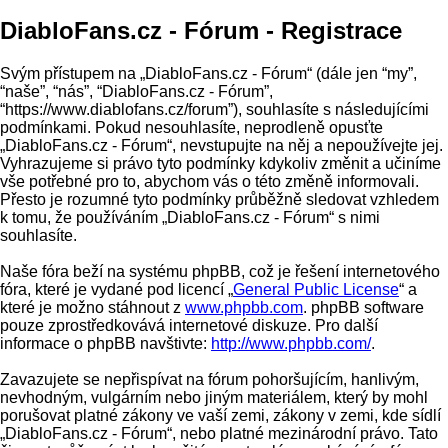
DiabloFans.cz - Fórum - Registrace
Svým přístupem na „DiabloFans.cz - Fórum“ (dále jen “my”,
“naše”, “nás”, “DiabloFans.cz - Fórum”,
“https://www.diablofans.cz/forum”), souhlasíte s následujícími
podmínkami. Pokud nesouhlasíte, neprodleně opusťte
„DiabloFans.cz - Fórum“, nevstupujte na něj a nepoužívejte jej.
Vyhrazujeme si právo tyto podmínky kdykoliv změnit a učiníme
vše potřebné pro to, abychom vás o této změně informovali.
Přesto je rozumné tyto podmínky průběžně sledovat vzhledem
k tomu, že používáním „DiabloFans.cz - Fórum“ s nimi
souhlasíte.
Naše fóra beží na systému phpBB, což je řešení internetového
fóra, které je vydané pod licencí „
General Public License
“ a
které je možno stáhnout z
www.phpbb.com
. phpBB software
pouze zprostředkovává internetové diskuze. Pro další
informace o phpBB navštivte:
http://www.phpbb.com/
.
Zavazujete se nepřispívat na fórum pohoršujícím, hanlivým,
nevhodným, vulgárním nebo jiným materiálem, který by mohl
porušovat platné zákony ve vaší zemi, zákony v zemi, kde sídlí
„DiabloFans.cz - Fórum“, nebo platné mezinárodní právo. Tato