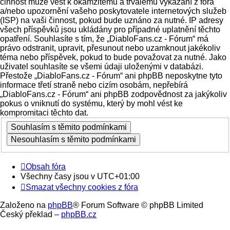
činnost může vést k okamžitému a trvalému vykázání z fóra
a/nebo upozornění vašeho poskytovatele internetových služeb
(ISP) na vaši činnost, pokud bude uznáno za nutné. IP adresy
všech příspěvků jsou ukládány pro případné uplatnění těchto
opatření. Souhlasíte s tím, že „DiabloFans.cz - Fórum“ má
právo odstranit, upravit, přesunout nebo uzamknout jakékoliv
téma nebo příspěvek, pokud to bude považovat za nutné. Jako
uživatel souhlasíte se všemi údaji uloženými v databázi.
Přestože „DiabloFans.cz - Fórum“ ani phpBB neposkytne tyto
informace třetí straně nebo cizím osobám, nepřebírá
„DiabloFans.cz - Fórum“ ani phpBB zodpovědnost za jakýkoliv
pokus o vniknutí do systému, který by mohl vést ke
kompromitaci těchto dat.
Obsah fóra
Všechny časy jsou v
UTC+01:00
Smazat všechny cookies z fóra
Založeno na
phpBB
® Forum Software © phpBB Limited
Český překlad –
phpBB.cz