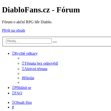
DiabloFans.cz - Fórum
Fórum o akční RPG hře Diablo.
Přejít na obsah
Rychlé odkazy
Témata bez odpovědí
Aktivní témata
Hledat
Přihlásit se
FAQ
Obsah fóra
Hledat