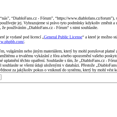
nás”, “DiabloFans.cz - Fórum”, “https://www.diablofans.cz/forum”), s
používejte jej. Vyhrazujeme si právo tyto podmínky kdykoliv změnit a 
 že používáním „DiabloFans.cz - Fórum“ s nimi souhlasíte.
eré je vydané pod licencí „
General Public License
“ a které je možno s
ww.phpbb.com/
.
m, vulgárním nebo jiným materiálem, který by mohl porušovat platné z
mžitému a trvalému vykázání z fóra a/nebo upozornění vašeho poskytov
é uplatnění těchto opatření. Souhlasíte s tím, že „DiabloFans.cz - Fór
l souhlasíte se všemi údaji uloženými v databázi. Přestože „DiabloFans
nost za jakýkoliv pokus o vniknutí do systému, který by mohl vést ke