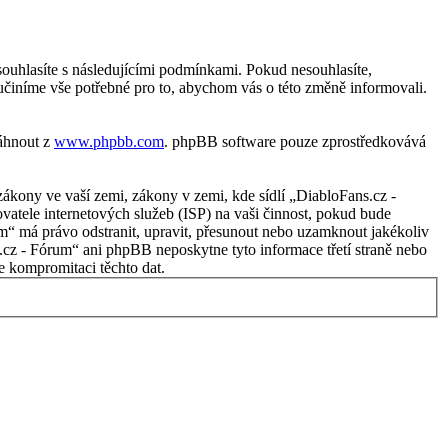
ouhlasíte s následujícími podmínkami. Pokud nesouhlasíte,
učiníme vše potřebné pro to, abychom vás o této změně informovali.
táhnout z
www.phpbb.com
. phpBB software pouze zprostředkovává
ákony ve vaší zemi, zákony v zemi, kde sídlí „DiabloFans.cz -
atele internetových služeb (ISP) na vaši činnost, pokud bude
um“ má právo odstranit, upravit, přesunout nebo uzamknout jakékoliv
.cz - Fórum“ ani phpBB neposkytne tyto informace třetí straně nebo
 kompromitaci těchto dat.