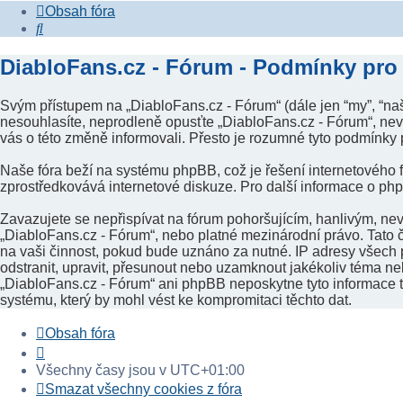
Obsah fóra
Hledat
DiabloFans.cz - Fórum - Podmínky pro 
Svým přístupem na „DiabloFans.cz - Fórum“ (dále jen “my”, “naš
nesouhlasíte, neprodleně opusťte „DiabloFans.cz - Fórum“, nevs
vás o této změně informovali. Přesto je rozumné tyto podmínky
Naše fóra beží na systému phpBB, což je řešení internetového fó
zprostředkovává internetové diskuze. Pro další informace o ph
Zavazujete se nepřispívat na fórum pohoršujícím, hanlivým, ne
„DiabloFans.cz - Fórum“, nebo platné mezinárodní právo. Tato 
na vaši činnost, pokud bude uznáno za nutné. IP adresy všech p
odstranit, upravit, přesunout nebo uzamknout jakékoliv téma ne
„DiabloFans.cz - Fórum“ ani phpBB neposkytne tyto informace t
systému, který by mohl vést ke kompromitaci těchto dat.
Obsah fóra
Všechny časy jsou v
UTC+01:00
Smazat všechny cookies z fóra