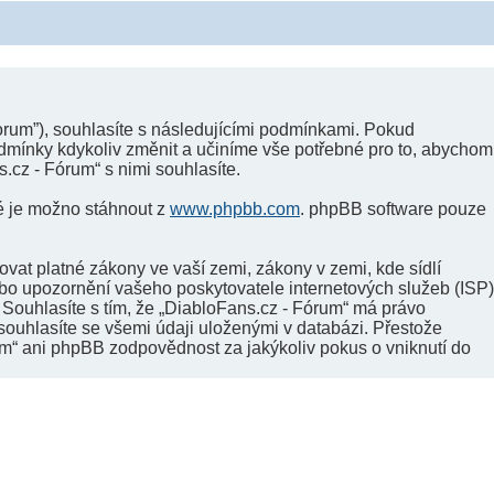
forum”), souhlasíte s následujícími podmínkami. Pokud
odmínky kdykoliv změnit a učiníme vše potřebné pro to, abychom
cz - Fórum“ s nimi souhlasíte.
ré je možno stáhnout z
www.phpbb.com
. phpBB software pouze
vat platné zákony ve vaší zemi, zákony v zemi, kde sídlí
ebo upozornění vašeho poskytovatele internetových služeb (ISP)
 Souhlasíte s tím, že „DiabloFans.cz - Fórum“ má právo
souhlasíte se všemi údaji uloženými v databázi. Přestože
um“ ani phpBB zodpovědnost za jakýkoliv pokus o vniknutí do