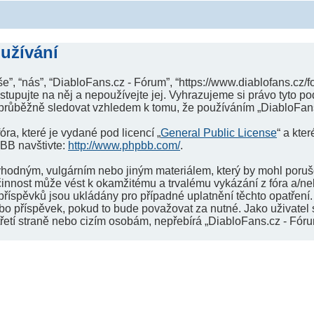
užívání
e”, “nás”, “DiabloFans.cz - Fórum”, “https://www.diablofans.cz/
tupujte na něj a nepoužívejte jej. Vyhrazujeme si právo tyto p
 průběžně sledovat vzhledem k tomu, že používáním „DiabloFans.
ra, které je vydané pod licencí „
General Public License
“ a kte
pBB navštivte:
http://www.phpbb.com/
.
vhodným, vulgárním nebo jiným materiálem, který by mohl porušo
činnost může vést k okamžitému a trvalému vykázání z fóra a/n
říspěvků jsou ukládány pro případné uplatnění těchto opatření.
bo příspěvek, pokud to bude považovat za nutné. Jako uživatel 
řetí straně nebo cizím osobám, nepřebírá „DiabloFans.cz - Fór