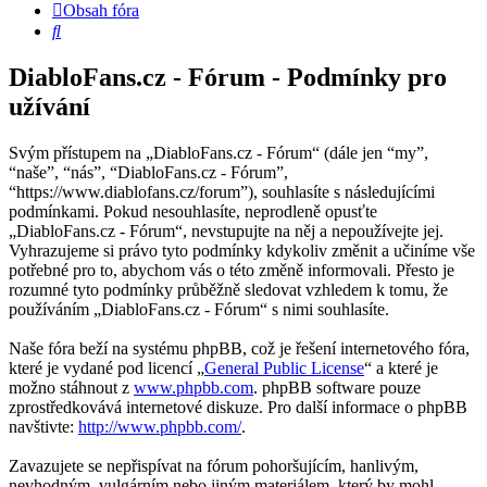
Obsah fóra
Hledat
DiabloFans.cz - Fórum - Podmínky pro
užívání
Svým přístupem na „DiabloFans.cz - Fórum“ (dále jen “my”,
“naše”, “nás”, “DiabloFans.cz - Fórum”,
“https://www.diablofans.cz/forum”), souhlasíte s následujícími
podmínkami. Pokud nesouhlasíte, neprodleně opusťte
„DiabloFans.cz - Fórum“, nevstupujte na něj a nepoužívejte jej.
Vyhrazujeme si právo tyto podmínky kdykoliv změnit a učiníme vše
potřebné pro to, abychom vás o této změně informovali. Přesto je
rozumné tyto podmínky průběžně sledovat vzhledem k tomu, že
používáním „DiabloFans.cz - Fórum“ s nimi souhlasíte.
Naše fóra beží na systému phpBB, což je řešení internetového fóra,
které je vydané pod licencí „
General Public License
“ a které je
možno stáhnout z
www.phpbb.com
. phpBB software pouze
zprostředkovává internetové diskuze. Pro další informace o phpBB
navštivte:
http://www.phpbb.com/
.
Zavazujete se nepřispívat na fórum pohoršujícím, hanlivým,
nevhodným, vulgárním nebo jiným materiálem, který by mohl