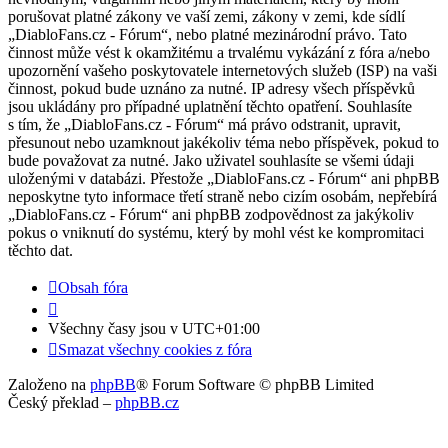
porušovat platné zákony ve vaší zemi, zákony v zemi, kde sídlí
„DiabloFans.cz - Fórum“, nebo platné mezinárodní právo. Tato
činnost může vést k okamžitému a trvalému vykázání z fóra a/nebo
upozornění vašeho poskytovatele internetových služeb (ISP) na vaši
činnost, pokud bude uznáno za nutné. IP adresy všech příspěvků
jsou ukládány pro případné uplatnění těchto opatření. Souhlasíte
s tím, že „DiabloFans.cz - Fórum“ má právo odstranit, upravit,
přesunout nebo uzamknout jakékoliv téma nebo příspěvek, pokud to
bude považovat za nutné. Jako uživatel souhlasíte se všemi údaji
uloženými v databázi. Přestože „DiabloFans.cz - Fórum“ ani phpBB
neposkytne tyto informace třetí straně nebo cizím osobám, nepřebírá
„DiabloFans.cz - Fórum“ ani phpBB zodpovědnost za jakýkoliv
pokus o vniknutí do systému, který by mohl vést ke kompromitaci
těchto dat.
Obsah fóra
Všechny časy jsou v
UTC+01:00
Smazat všechny cookies z fóra
Založeno na
phpBB
® Forum Software © phpBB Limited
Český překlad –
phpBB.cz