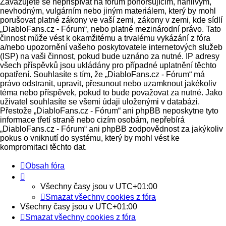
Zavazujete se nepřispívat na fórum pohoršujícím, hanlivým,
nevhodným, vulgárním nebo jiným materiálem, který by mohl
porušovat platné zákony ve vaší zemi, zákony v zemi, kde sídlí
„DiabloFans.cz - Fórum“, nebo platné mezinárodní právo. Tato
činnost může vést k okamžitému a trvalému vykázání z fóra
a/nebo upozornění vašeho poskytovatele internetových služeb
(ISP) na vaši činnost, pokud bude uznáno za nutné. IP adresy
všech příspěvků jsou ukládány pro případné uplatnění těchto
opatření. Souhlasíte s tím, že „DiabloFans.cz - Fórum“ má
právo odstranit, upravit, přesunout nebo uzamknout jakékoliv
téma nebo příspěvek, pokud to bude považovat za nutné. Jako
uživatel souhlasíte se všemi údaji uloženými v databázi.
Přestože „DiabloFans.cz - Fórum“ ani phpBB neposkytne tyto
informace třetí straně nebo cizím osobám, nepřebírá
„DiabloFans.cz - Fórum“ ani phpBB zodpovědnost za jakýkoliv
pokus o vniknutí do systému, který by mohl vést ke
kompromitaci těchto dat.
Obsah fóra
Všechny časy jsou v
UTC+01:00
Smazat všechny cookies z fóra
Všechny časy jsou v
UTC+01:00
Smazat všechny cookies z fóra