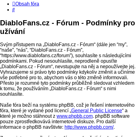
Obsah fóra
Hledat
DiabloFans.cz - Fórum - Podmínky pro
užívání
Svým přístupem na „DiabloFans.cz - Fórum“ (dále jen “my”,
“naše”, “nás”, “DiabloFans.cz - Fórum”,
“https://www.diablofans.cz/forum”), souhlasíte s následujícími
podmínkami. Pokud nesouhlasíte, neprodleně opusťte
„DiabloFans.cz - Fórum“, nevstupujte na něj a nepoužívejte jej.
Vyhrazujeme si právo tyto podmínky kdykoliv změnit a učiníme
vše potřebné pro to, abychom vás o této změně informovali.
Přesto je rozumné tyto podmínky průběžně sledovat vzhledem
k tomu, že používáním „DiabloFans.cz - Fórum“ s nimi
souhlasíte.
Naše fóra beží na systému phpBB, což je řešení internetového
fóra, které je vydané pod licencí „
General Public License
“ a
které je možno stáhnout z
www.phpbb.com
. phpBB software
pouze zprostředkovává internetové diskuze. Pro další
informace o phpBB navštivte:
http://www.phpbb.com/
.