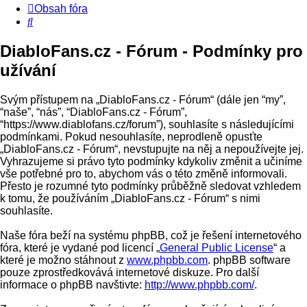
Obsah fóra
Hledat
DiabloFans.cz - Fórum - Podmínky pro
užívání
Svým přístupem na „DiabloFans.cz - Fórum“ (dále jen “my”,
“naše”, “nás”, “DiabloFans.cz - Fórum”,
“https://www.diablofans.cz/forum”), souhlasíte s následujícími
podmínkami. Pokud nesouhlasíte, neprodleně opusťte
„DiabloFans.cz - Fórum“, nevstupujte na něj a nepoužívejte jej.
Vyhrazujeme si právo tyto podmínky kdykoliv změnit a učiníme
vše potřebné pro to, abychom vás o této změně informovali.
Přesto je rozumné tyto podmínky průběžně sledovat vzhledem
k tomu, že používáním „DiabloFans.cz - Fórum“ s nimi
souhlasíte.
Naše fóra beží na systému phpBB, což je řešení internetového
fóra, které je vydané pod licencí „
General Public License
“ a
které je možno stáhnout z
www.phpbb.com
. phpBB software
pouze zprostředkovává internetové diskuze. Pro další
informace o phpBB navštivte:
http://www.phpbb.com/
.