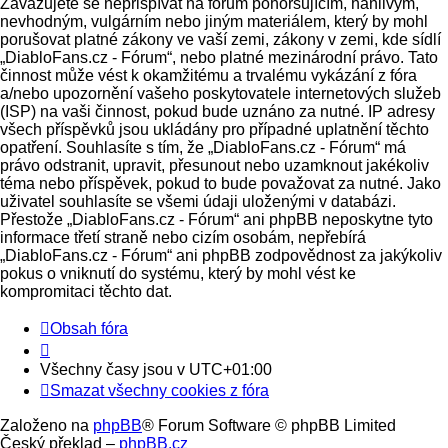
Zavazujete se nepřispívat na fórum pohoršujícím, hanlivým,
nevhodným, vulgárním nebo jiným materiálem, který by mohl
porušovat platné zákony ve vaší zemi, zákony v zemi, kde sídlí
„DiabloFans.cz - Fórum“, nebo platné mezinárodní právo. Tato
činnost může vést k okamžitému a trvalému vykázání z fóra
a/nebo upozornění vašeho poskytovatele internetových služeb
(ISP) na vaši činnost, pokud bude uznáno za nutné. IP adresy
všech příspěvků jsou ukládány pro případné uplatnění těchto
opatření. Souhlasíte s tím, že „DiabloFans.cz - Fórum“ má
právo odstranit, upravit, přesunout nebo uzamknout jakékoliv
téma nebo příspěvek, pokud to bude považovat za nutné. Jako
uživatel souhlasíte se všemi údaji uloženými v databázi.
Přestože „DiabloFans.cz - Fórum“ ani phpBB neposkytne tyto
informace třetí straně nebo cizím osobám, nepřebírá
„DiabloFans.cz - Fórum“ ani phpBB zodpovědnost za jakýkoliv
pokus o vniknutí do systému, který by mohl vést ke
kompromitaci těchto dat.
Obsah fóra
Všechny časy jsou v
UTC+01:00
Smazat všechny cookies z fóra
Založeno na
phpBB
® Forum Software © phpBB Limited
Český překlad –
phpBB.cz