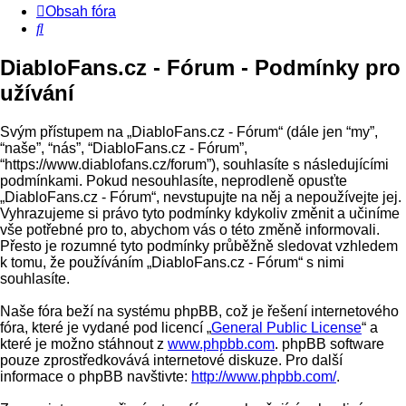
Obsah fóra
Hledat
DiabloFans.cz - Fórum - Podmínky pro
užívání
Svým přístupem na „DiabloFans.cz - Fórum“ (dále jen “my”,
“naše”, “nás”, “DiabloFans.cz - Fórum”,
“https://www.diablofans.cz/forum”), souhlasíte s následujícími
podmínkami. Pokud nesouhlasíte, neprodleně opusťte
„DiabloFans.cz - Fórum“, nevstupujte na něj a nepoužívejte jej.
Vyhrazujeme si právo tyto podmínky kdykoliv změnit a učiníme
vše potřebné pro to, abychom vás o této změně informovali.
Přesto je rozumné tyto podmínky průběžně sledovat vzhledem
k tomu, že používáním „DiabloFans.cz - Fórum“ s nimi
souhlasíte.
Naše fóra beží na systému phpBB, což je řešení internetového
fóra, které je vydané pod licencí „
General Public License
“ a
které je možno stáhnout z
www.phpbb.com
. phpBB software
pouze zprostředkovává internetové diskuze. Pro další
informace o phpBB navštivte:
http://www.phpbb.com/
.