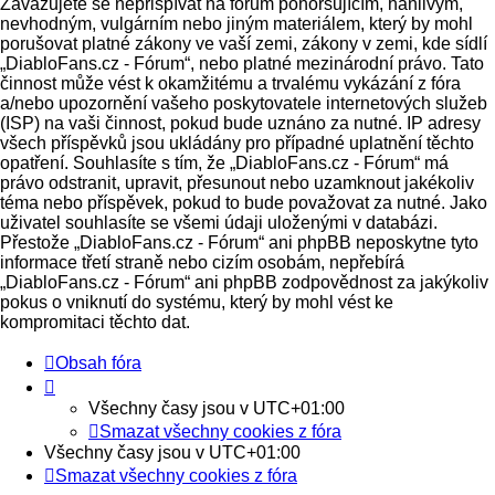
Zavazujete se nepřispívat na fórum pohoršujícím, hanlivým,
nevhodným, vulgárním nebo jiným materiálem, který by mohl
porušovat platné zákony ve vaší zemi, zákony v zemi, kde sídlí
„DiabloFans.cz - Fórum“, nebo platné mezinárodní právo. Tato
činnost může vést k okamžitému a trvalému vykázání z fóra
a/nebo upozornění vašeho poskytovatele internetových služeb
(ISP) na vaši činnost, pokud bude uznáno za nutné. IP adresy
všech příspěvků jsou ukládány pro případné uplatnění těchto
opatření. Souhlasíte s tím, že „DiabloFans.cz - Fórum“ má
právo odstranit, upravit, přesunout nebo uzamknout jakékoliv
téma nebo příspěvek, pokud to bude považovat za nutné. Jako
uživatel souhlasíte se všemi údaji uloženými v databázi.
Přestože „DiabloFans.cz - Fórum“ ani phpBB neposkytne tyto
informace třetí straně nebo cizím osobám, nepřebírá
„DiabloFans.cz - Fórum“ ani phpBB zodpovědnost za jakýkoliv
pokus o vniknutí do systému, který by mohl vést ke
kompromitaci těchto dat.
Obsah fóra
Všechny časy jsou v
UTC+01:00
Smazat všechny cookies z fóra
Všechny časy jsou v
UTC+01:00
Smazat všechny cookies z fóra