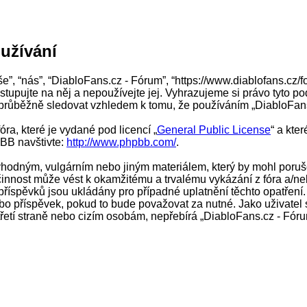
užívání
e”, “nás”, “DiabloFans.cz - Fórum”, “https://www.diablofans.cz/
tupujte na něj a nepoužívejte jej. Vyhrazujeme si právo tyto p
 průběžně sledovat vzhledem k tomu, že používáním „DiabloFans.
ra, které je vydané pod licencí „
General Public License
“ a kte
pBB navštivte:
http://www.phpbb.com/
.
vhodným, vulgárním nebo jiným materiálem, který by mohl porušo
činnost může vést k okamžitému a trvalému vykázání z fóra a/n
říspěvků jsou ukládány pro případné uplatnění těchto opatření.
bo příspěvek, pokud to bude považovat za nutné. Jako uživatel 
řetí straně nebo cizím osobám, nepřebírá „DiabloFans.cz - Fór