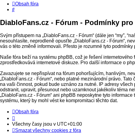
Obsah fóra
Hledat
DiabloFans.cz - Fórum - Podmínky pro 
Svým přístupem na „DiabloFans.cz - Fórum“ (dále jen “my”, “naš
nesouhlasíte, neprodleně opusťte „DiabloFans.cz - Fórum“, nevs
vás o této změně informovali. Přesto je rozumné tyto podmínky
Naše fóra beží na systému phpBB, což je řešení internetového fó
zprostředkovává internetové diskuze. Pro další informace o ph
Zavazujete se nepřispívat na fórum pohoršujícím, hanlivým, ne
„DiabloFans.cz - Fórum“, nebo platné mezinárodní právo. Tato 
na vaši činnost, pokud bude uznáno za nutné. IP adresy všech p
odstranit, upravit, přesunout nebo uzamknout jakékoliv téma ne
„DiabloFans.cz - Fórum“ ani phpBB neposkytne tyto informace t
systému, který by mohl vést ke kompromitaci těchto dat.
Obsah fóra
Všechny časy jsou v
UTC+01:00
Smazat všechny cookies z fóra