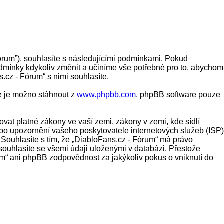
forum”), souhlasíte s následujícími podmínkami. Pokud
odmínky kdykoliv změnit a učiníme vše potřebné pro to, abychom
cz - Fórum“ s nimi souhlasíte.
ré je možno stáhnout z
www.phpbb.com
. phpBB software pouze
vat platné zákony ve vaší zemi, zákony v zemi, kde sídlí
ebo upozornění vašeho poskytovatele internetových služeb (ISP)
 Souhlasíte s tím, že „DiabloFans.cz - Fórum“ má právo
souhlasíte se všemi údaji uloženými v databázi. Přestože
um“ ani phpBB zodpovědnost za jakýkoliv pokus o vniknutí do