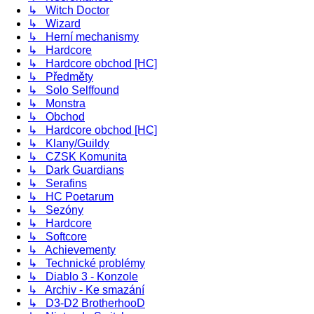
↳ Witch Doctor
↳ Wizard
↳ Herní mechanismy
↳ Hardcore
↳ Hardcore obchod [HC]
↳ Předměty
↳ Solo Selffound
↳ Monstra
↳ Obchod
↳ Hardcore obchod [HC]
↳ Klany/Guildy
↳ CZSK Komunita
↳ Dark Guardians
↳ Serafins
↳ HC Poetarum
↳ Sezóny
↳ Hardcore
↳ Softcore
↳ Achievementy
↳ Technické problémy
↳ Diablo 3 - Konzole
↳ Archiv - Ke smazání
↳ D3-D2 BrotherhooD