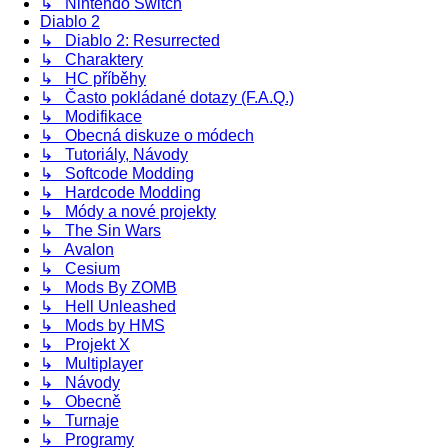
↳ Nintendo Switch
Diablo 2
↳ Diablo 2: Resurrected
↳ Charaktery
↳ HC příběhy
↳ Často pokládané dotazy (F.A.Q.)
↳ Modifikace
↳ Obecná diskuze o módech
↳ Tutoriály, Návody
↳ Softcode Modding
↳ Hardcode Modding
↳ Módy a nové projekty
↳ The Sin Wars
↳ Avalon
↳ Cesium
↳ Mods By ZOMB
↳ Hell Unleashed
↳ Mods by HMS
↳ Projekt X
↳ Multiplayer
↳ Návody
↳ Obecně
↳ Turnaje
↳ Programy