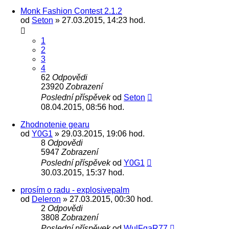
Monk Fashion Contest 2.1.2
od
Seton
» 27.03.2015, 14:23 hod.
1
2
3
4
62
Odpovědi
23920
Zobrazení
Poslední příspěvek
od
Seton
08.04.2015, 08:56 hod.
Zhodnotenie gearu
od
Y0G1
» 29.03.2015, 19:06 hod.
8
Odpovědi
5947
Zobrazení
Poslední příspěvek
od
Y0G1
30.03.2015, 15:37 hod.
prosím o radu - explosivepalm
od
Deleron
» 27.03.2015, 00:30 hod.
2
Odpovědi
3808
Zobrazení
Poslední příspěvek
od
WulFgaR77