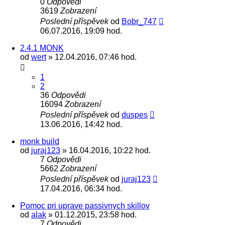
0
Odpovědi
3619
Zobrazení
Poslední příspěvek
od
Bobr_747
06.07.2016, 19:09 hod.
2.4.1 MONK
od
wert
» 12.04.2016, 07:46 hod.
1
2
36
Odpovědi
16094
Zobrazení
Poslední příspěvek
od
duspes
13.06.2016, 14:42 hod.
monk build
od
juraj123
» 16.04.2016, 10:22 hod.
7
Odpovědi
5662
Zobrazení
Poslední příspěvek
od
juraj123
17.04.2016, 06:34 hod.
Pomoc pri uprave passivnych skillov
od
alak
» 01.12.2015, 23:58 hod.
7
Odpovědi