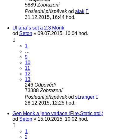
5889
Zobrazení
Poslední příspěvek
od
alak
31.12.2015, 16:44 hod.
Uliana´s set a 2.3 Monk
od
Seton
» 09.07.2015, 10:04 hod.
1
…
9
10
11
12
13
246
Odpovědi
73388
Zobrazení
Poslední příspěvek
od
st.ranger
28.12.2015, 12:25 hod.
Gen Monk a jeho variace (Fire,Static atd.)
od
Seton
» 15.10.2015, 10:02 hod.
1
2