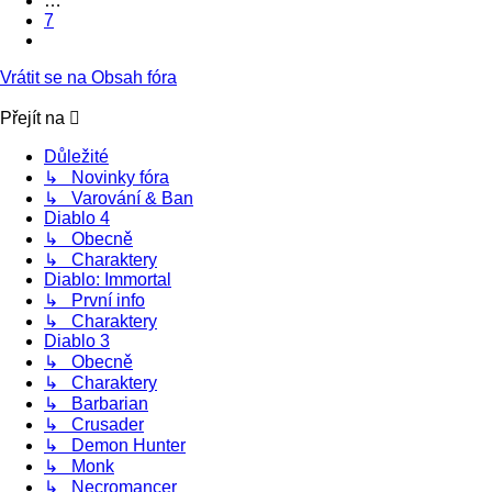
…
7
Další
Vrátit se na Obsah fóra
Přejít na
Důležité
↳ Novinky fóra
↳ Varování & Ban
Diablo 4
↳ Obecně
↳ Charaktery
Diablo: Immortal
↳ První info
↳ Charaktery
Diablo 3
↳ Obecně
↳ Charaktery
↳ Barbarian
↳ Crusader
↳ Demon Hunter
↳ Monk
↳ Necromancer