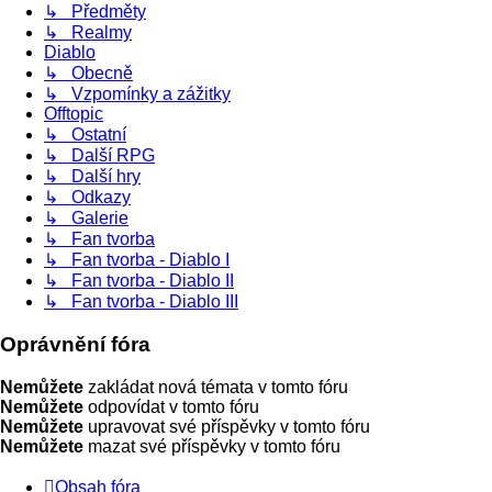
↳ Předměty
↳ Realmy
Diablo
↳ Obecně
↳ Vzpomínky a zážitky
Offtopic
↳ Ostatní
↳ Další RPG
↳ Další hry
↳ Odkazy
↳ Galerie
↳ Fan tvorba
↳ Fan tvorba - Diablo I
↳ Fan tvorba - Diablo II
↳ Fan tvorba - Diablo III
Oprávnění fóra
Nemůžete
zakládat nová témata v tomto fóru
Nemůžete
odpovídat v tomto fóru
Nemůžete
upravovat své příspěvky v tomto fóru
Nemůžete
mazat své příspěvky v tomto fóru
Obsah fóra