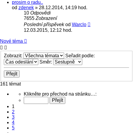
prosim o radu..
od
zdenek
» 28.12.2014, 14:19 hod.
10
Odpovědi
7655
Zobrazení
Poslední příspěvek
od
Warclo
12.03.2015, 12:12 hod.
Nové téma
Zobrazit:
Seřadit podle:
Směr:
161 témat
Stránka
Klikněte pro přechod na stránku…:
1
z
1
7
2
3
4
5