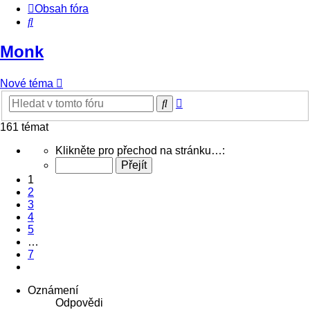
Obsah fóra
Hledat
Monk
Nové téma
Pokročilé
Hledat
hledání
161 témat
Stránka
Klikněte pro přechod na stránku…:
1
z
1
7
2
3
4
5
…
7
Další
Oznámení
Odpovědi