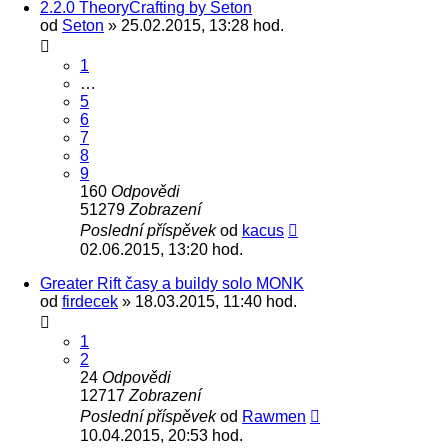
2.2.0 TheoryCrafting by Seton
od
Seton
» 25.02.2015, 13:28 hod.
1
…
5
6
7
8
9
160
Odpovědi
51279
Zobrazení
Poslední příspěvek
od
kacus
02.06.2015, 13:20 hod.
Greater Rift časy a buildy solo MONK
od
firdecek
» 18.03.2015, 11:40 hod.
1
2
24
Odpovědi
12717
Zobrazení
Poslední příspěvek
od
Rawmen
10.04.2015, 20:53 hod.