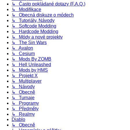
↳ Často pokládané dotazy (F.A.Q.)
↳ Modifikace
↳ Obecná diskuze o módech
↳ Tutoriály, Návody
↳ Softcode Modding
↳ Hardcode Modding
↳ Módy a nové projekty
↳ The Sin Wars
↳ Avalon
↳ Cesium
↳ Mods By ZOMB
↳ Hell Unleashed
↳ Mods by HMS
↳ Projekt X
↳ Multiplayer
↳ Návody
↳ Obecně
↳ Turnaje
↳ Programy
↳ Předměty
↳ Realmy
Diablo
↳ Obecně