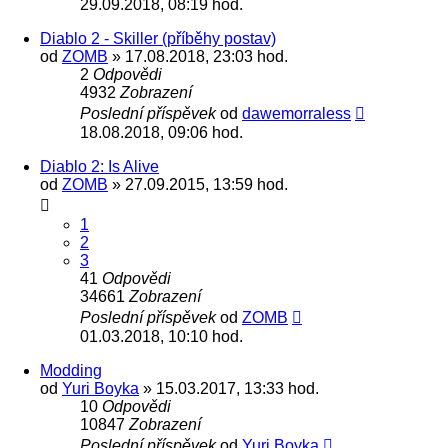
29.09.2018, 08:19 hod.
Diablo 2 - Skiller (příběhy postav)
od
ZOMB
» 17.08.2018, 23:03 hod.
2
Odpovědi
4932
Zobrazení
Poslední příspěvek
od
dawemorraless
18.08.2018, 09:06 hod.
Diablo 2: Is Alive
od
ZOMB
» 27.09.2015, 13:59 hod.
1
2
3
41
Odpovědi
34661
Zobrazení
Poslední příspěvek
od
ZOMB
01.03.2018, 10:10 hod.
Modding
od
Yuri Boyka
» 15.03.2017, 13:33 hod.
10
Odpovědi
10847
Zobrazení
Poslední příspěvek
od
Yuri Boyka