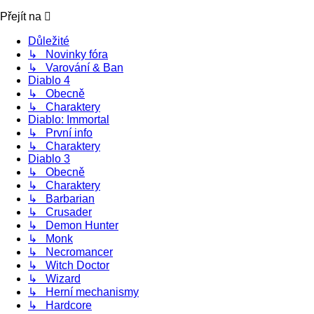
Přejít na
Důležité
↳ Novinky fóra
↳ Varování & Ban
Diablo 4
↳ Obecně
↳ Charaktery
Diablo: Immortal
↳ První info
↳ Charaktery
Diablo 3
↳ Obecně
↳ Charaktery
↳ Barbarian
↳ Crusader
↳ Demon Hunter
↳ Monk
↳ Necromancer
↳ Witch Doctor
↳ Wizard
↳ Herní mechanismy
↳ Hardcore