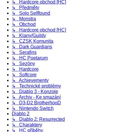
↳ Hardcore obchod [HC]
↳ Předměty
↳ Solo Selffound
↳ Monstra
↳ Obchod
↳ Hardcore obchod [HC]
↳ Klany/Guildy
↳ CZSK Komunita
↳ Dark Guardians
↳ Serafins
↳ HC Poetarum
↳ Sezóny
↳ Hardcore
↳ Softcore
↳ Achievementy
↳ Technické problémy
↳ Diablo 3 - Konzole
↳ Archiv - Ke smazání
↳ D3-D2 BrotherhooD
↳ Nintendo Switch
Diablo 2
↳ Diablo 2: Resurrected
↳ Charaktery
↳ HC příběhy