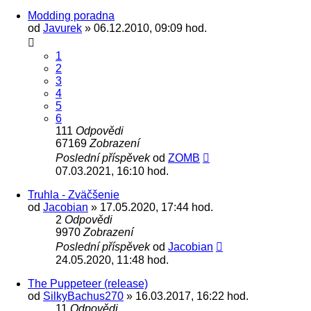
Modding poradna
od
Javurek
» 06.12.2010, 09:09 hod.
1
2
3
4
5
6
111
Odpovědi
67169
Zobrazení
Poslední příspěvek
od
ZOMB
07.03.2021, 16:10 hod.
Truhla - Zväčšenie
od
Jacobian
» 17.05.2020, 17:44 hod.
2
Odpovědi
9970
Zobrazení
Poslední příspěvek
od
Jacobian
24.05.2020, 11:48 hod.
The Puppeteer (release)
od
SilkyBachus270
» 16.03.2017, 16:22 hod.
11
Odpovědi