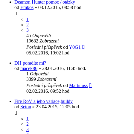
Deamon Hunter pomoc / otázky
od
Emkos
» 03.12.2015, 08:58 hod.
1
2
3
45
Odpovědi
19682
Zobrazení
Poslední příspěvek
od
Y0G1
05.02.2016, 19:02 hod.
DH poradíte mi?
od
macek86
» 28.01.2016, 11:45 hod.
1
Odpovědi
3399
Zobrazení
Poslední příspěvek
od
Martinuss
02.02.2016, 09:52 hod.
Fire RoV a jeho variace,buildy
od
Seton
» 23.04.2015, 12:05 hod.
1
2
3