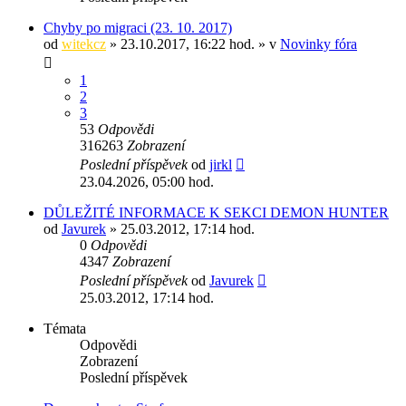
Chyby po migraci (23. 10. 2017)
od
witekcz
» 23.10.2017, 16:22 hod. » v
Novinky fóra
1
2
3
53
Odpovědi
316263
Zobrazení
Poslední příspěvek
od
jirkl
23.04.2026, 05:00 hod.
DŮLEŽITÉ INFORMACE K SEKCI DEMON HUNTER
od
Javurek
» 25.03.2012, 17:14 hod.
0
Odpovědi
4347
Zobrazení
Poslední příspěvek
od
Javurek
25.03.2012, 17:14 hod.
Témata
Odpovědi
Zobrazení
Poslední příspěvek