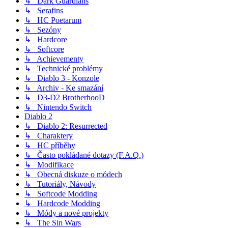
↳ Dark Guardians
↳ Serafins
↳ HC Poetarum
↳ Sezóny
↳ Hardcore
↳ Softcore
↳ Achievementy
↳ Technické problémy
↳ Diablo 3 - Konzole
↳ Archiv - Ke smazání
↳ D3-D2 BrotherhooD
↳ Nintendo Switch
Diablo 2
↳ Diablo 2: Resurrected
↳ Charaktery
↳ HC příběhy
↳ Často pokládané dotazy (F.A.Q.)
↳ Modifikace
↳ Obecná diskuze o módech
↳ Tutoriály, Návody
↳ Softcode Modding
↳ Hardcode Modding
↳ Módy a nové projekty
↳ The Sin Wars