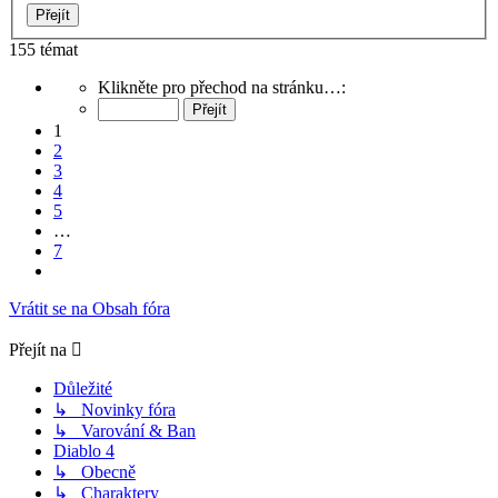
155 témat
Stránka
Klikněte pro přechod na stránku…:
1
z
1
7
2
3
4
5
…
7
Další
Vrátit se na Obsah fóra
Přejít na
Důležité
↳ Novinky fóra
↳ Varování & Ban
Diablo 4
↳ Obecně
↳ Charaktery