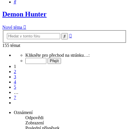
Hledat
Demon Hunter
Nové téma
Pokročilé
Hledat
hledání
155 témat
Stránka
Klikněte pro přechod na stránku…:
1
z
1
7
2
3
4
5
…
7
Další
Oznámení
Odpovědi
Zobrazení
Poslední příspěvek