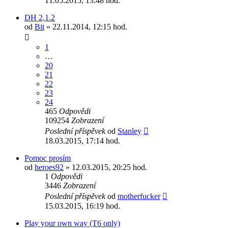
11.05.2015, 13:48 hod.
DH 2,1.2
od
Bit
» 22.11.2014, 12:15 hod.
1
…
20
21
22
23
24
465
Odpovědi
109254
Zobrazení
Poslední příspěvek
od
Stanley
18.03.2015, 17:14 hod.
Pomoc prosím
od
heroes92
» 12.03.2015, 20:25 hod.
1
Odpovědi
3446
Zobrazení
Poslední příspěvek
od
motherfucker
15.03.2015, 16:19 hod.
Play your own way (T6 only)