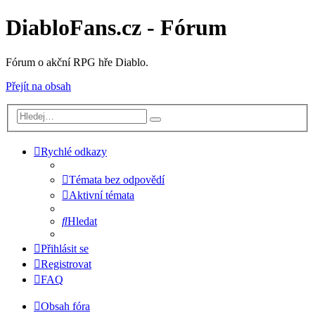
DiabloFans.cz - Fórum
Fórum o akční RPG hře Diablo.
Přejít na obsah
Rychlé odkazy
Témata bez odpovědí
Aktivní témata
Hledat
Přihlásit se
Registrovat
FAQ
Obsah fóra