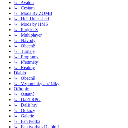
↳ Avalon
↳ Cesium
↳ Mods By ZOMB
↳ Hell Unleashed
↳ Mods by HMS
↳ Projekt X
↳ Multiplayer
↳ Návody
↳ Obecně
↳ Turnaje
↳ Programy
↳ Předměty
↳ Realmy
Diablo
↳ Obecně
↳ Vzpomínky a zážitky
Offtopic
↳ Ostatní
↳ Další RPG
↳ Další hry
↳ Odkazy
↳ Galerie
↳ Fan tvorba
↳ Fan tvorba - Diablo I