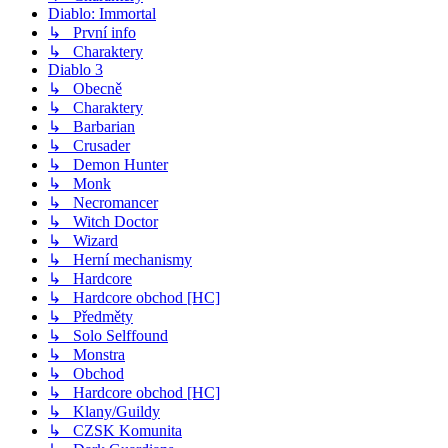
Diablo: Immortal
↳ První info
↳ Charaktery
Diablo 3
↳ Obecně
↳ Charaktery
↳ Barbarian
↳ Crusader
↳ Demon Hunter
↳ Monk
↳ Necromancer
↳ Witch Doctor
↳ Wizard
↳ Herní mechanismy
↳ Hardcore
↳ Hardcore obchod [HC]
↳ Předměty
↳ Solo Selffound
↳ Monstra
↳ Obchod
↳ Hardcore obchod [HC]
↳ Klany/Guildy
↳ CZSK Komunita