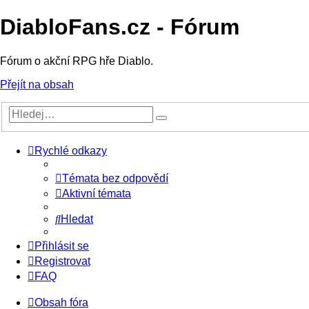
DiabloFans.cz - Fórum
Fórum o akční RPG hře Diablo.
Přejít na obsah
Rychlé odkazy
Témata bez odpovědí
Aktivní témata
Hledat
Přihlásit se
Registrovat
FAQ
Obsah fóra