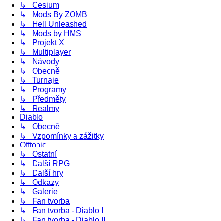
↳ Cesium
↳ Mods By ZOMB
↳ Hell Unleashed
↳ Mods by HMS
↳ Projekt X
↳ Multiplayer
↳ Návody
↳ Obecně
↳ Turnaje
↳ Programy
↳ Předměty
↳ Realmy
Diablo
↳ Obecně
↳ Vzpomínky a zážitky
Offtopic
↳ Ostatní
↳ Další RPG
↳ Další hry
↳ Odkazy
↳ Galerie
↳ Fan tvorba
↳ Fan tvorba - Diablo I
↳ Fan tvorba - Diablo II