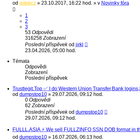
od
witekcz
» 23.10.2017, 16:22 hod. » v
Novinky fóra
1
2
3
53
Odpovědi
316258
Zobrazení
Poslední příspěvek
od
jirkl
23.04.2026, 05:00 hod.
Témata
Odpovědi
Zobrazení
Poslední příspěvek
Trustlegit.Top ✅ I do Western Union Transfer,Bank login
od
dumpstop10
» 29.07.2026, 09:12 hod.
0
Odpovědi
62
Zobrazení
Poslední příspěvek
od
dumpstop10
29.07.2026, 09:12 hod.
FULLL.ASIA ⚡ We sell FULLZINFO SSN DOB format in the U
od
dumpstop10
» 16.07.2026, 06:13 hod.