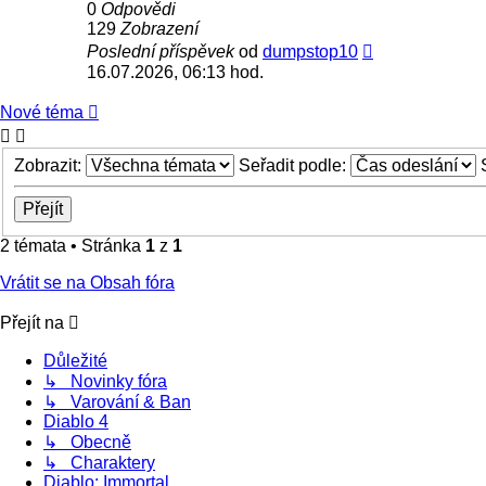
0
Odpovědi
129
Zobrazení
Poslední příspěvek
od
dumpstop10
16.07.2026, 06:13 hod.
Nové téma
Zobrazit:
Seřadit podle:
2 témata • Stránka
1
z
1
Vrátit se na Obsah fóra
Přejít na
Důležité
↳ Novinky fóra
↳ Varování & Ban
Diablo 4
↳ Obecně
↳ Charaktery
Diablo: Immortal