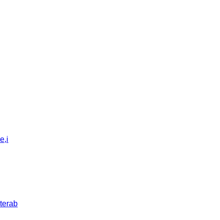
e,i
terab