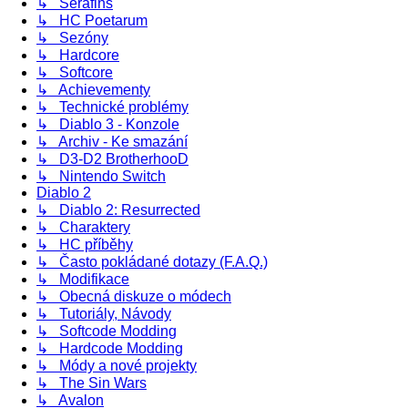
↳ Serafins
↳ HC Poetarum
↳ Sezóny
↳ Hardcore
↳ Softcore
↳ Achievementy
↳ Technické problémy
↳ Diablo 3 - Konzole
↳ Archiv - Ke smazání
↳ D3-D2 BrotherhooD
↳ Nintendo Switch
Diablo 2
↳ Diablo 2: Resurrected
↳ Charaktery
↳ HC příběhy
↳ Často pokládané dotazy (F.A.Q.)
↳ Modifikace
↳ Obecná diskuze o módech
↳ Tutoriály, Návody
↳ Softcode Modding
↳ Hardcode Modding
↳ Módy a nové projekty
↳ The Sin Wars
↳ Avalon