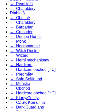
↳ První info
↳ Charaktery
Diablo 3
↳ Obecně
↳ Charaktery
↳ Barbarian
↳ Crusader
↳ Demon Hunter
↳ Monk
↳ Necromancer
↳ Witch Doctor
↳ Wizard
↳ Herní mechanismy
↳ Hardcore
↳ Hardcore obchod [HC]
↳ Předměty
↳ Solo Selffound
↳ Monstra
↳ Obchod
↳ Hardcore obchod [HC]
↳ Klany/Guildy
↳ CZSK Komunita
↳ Dark Guardians