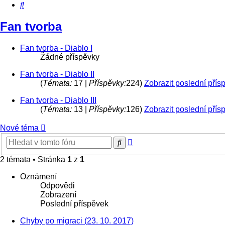
Hledat
Fan tvorba
Fan tvorba - Diablo I
Žádné příspěvky
Fan tvorba - Diablo II
(
Témata:
17 |
Příspěvky:
224)
Zobrazit poslední přís
Fan tvorba - Diablo III
(
Témata:
13 |
Příspěvky:
126)
Zobrazit poslední přís
Nové téma
Pokročilé
Hledat
hledání
2 témata • Stránka
1
z
1
Oznámení
Odpovědi
Zobrazení
Poslední příspěvek
Chyby po migraci (23. 10. 2017)