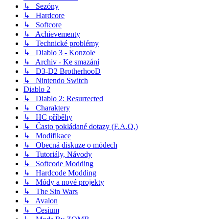
↳ Sezóny
↳ Hardcore
↳ Softcore
↳ Achievementy
↳ Technické problémy
↳ Diablo 3 - Konzole
↳ Archiv - Ke smazání
↳ D3-D2 BrotherhooD
↳ Nintendo Switch
Diablo 2
↳ Diablo 2: Resurrected
↳ Charaktery
↳ HC příběhy
↳ Často pokládané dotazy (F.A.Q.)
↳ Modifikace
↳ Obecná diskuze o módech
↳ Tutoriály, Návody
↳ Softcode Modding
↳ Hardcode Modding
↳ Módy a nové projekty
↳ The Sin Wars
↳ Avalon
↳ Cesium