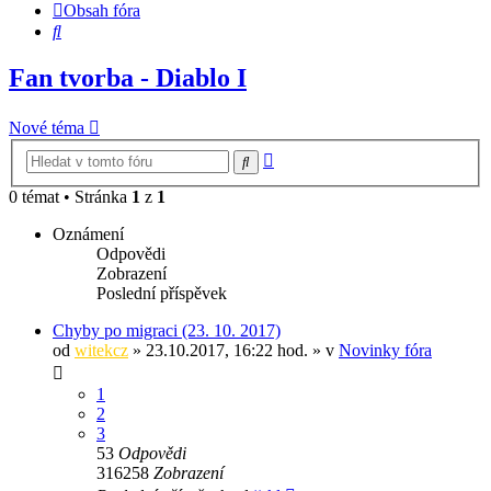
Obsah fóra
Hledat
Fan tvorba - Diablo I
Nové téma
Pokročilé
Hledat
hledání
0 témat • Stránka
1
z
1
Oznámení
Odpovědi
Zobrazení
Poslední příspěvek
Chyby po migraci (23. 10. 2017)
od
witekcz
» 23.10.2017, 16:22 hod. » v
Novinky fóra
1
2
3
53
Odpovědi
316258
Zobrazení