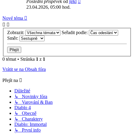
Poslední příspěvek
od
jirkl
23.04.2026, 05:00 hod.
Nové téma
Zobrazit:
Seřadit podle:
Směr:
0 témat • Stránka
1
z
1
Vrátit se na Obsah fóra
Přejít na
Důležité
↳ Novinky fóra
↳ Varování & Ban
Diablo 4
↳ Obecně
↳ Charaktery
Diablo: Immortal
↳ První info