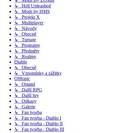
↳ Mods By ZOMB
↳ Hell Unleashed
↳ Mods by HMS
↳ Projekt X
↳ Multiplayer
↳ Návody
↳ Obecně
↳ Turnaje
↳ Programy
↳ Předměty
↳ Realmy
Diablo
↳ Obecně
↳ Vzpomínky a zážitky
Offtopic
↳ Ostatní
↳ Další RPG
↳ Další hry
↳ Odkazy
↳ Galerie
↳ Fan tvorba
↳ Fan tvorba - Diablo I
↳ Fan tvorba - Diablo II
↳ Fan tvorba - Diablo III