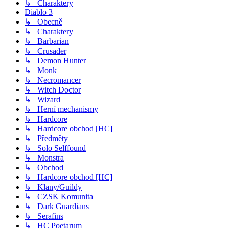
↳ Charaktery
Diablo 3
↳ Obecně
↳ Charaktery
↳ Barbarian
↳ Crusader
↳ Demon Hunter
↳ Monk
↳ Necromancer
↳ Witch Doctor
↳ Wizard
↳ Herní mechanismy
↳ Hardcore
↳ Hardcore obchod [HC]
↳ Předměty
↳ Solo Selffound
↳ Monstra
↳ Obchod
↳ Hardcore obchod [HC]
↳ Klany/Guildy
↳ CZSK Komunita
↳ Dark Guardians
↳ Serafins
↳ HC Poetarum